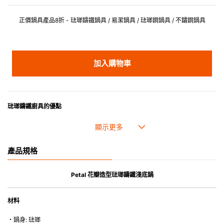
正價鍋具產品8折 - 琺瑯鑄鐵鍋具 / 易潔鍋具 / 琺瑯鋼鍋具 / 不鏽鋼鍋具
加入購物車
琺瑯鑄鐵廚具的優點
• 琺瑯鑄鐵傳熱性均勻，不會產生過熱點。
• 最適合直接上桌，既實用又有體面，是 飲食視覺的一大享受。
• 超卓的存熱功能。
產品規格
• 重身的鍋蓋能有助防止蒸氣溜走,易於 保持食物的原汁原味。
• 節省能源。
• 琺瑯抗酸鹼，不會殘留氣味，安全衛生。
Petal 花瓣造型琺瑯鑄鐵淺底鍋
• 適用於多種熱源，例如明火、電磁爐或焗爐（微波爐除外）。
材料
・鍋身: 琺瑯