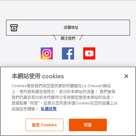
店舖地址
關注我們
本網站使用 cookies
聯絡我們
條件及細則
Cookies幫助我們為您提供更好的體驗在Le Creuset網站
私隱政策
保養及使用
上，使內容和廣告個性化，並分析本網站的流量。 我們會與
我們的廣告和分析合作夥伴分享有關您使用本網站的信息。
加入我們
Super MEGA SALE 條款及細則​
透過點擊 "同意"，這表示您同意存儲Cookies在您的設備上以
加強這些體驗。
私隱政策
All images and contents are © Le Creuset Hong Kong. All rights reserved.
設定 Cookies
同意