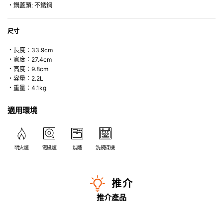
・鍋蓋頭: 不銹鋼
尺寸
・長度：33.9cm
・寬度：27.4cm
・高度：9.8cm
・容量：2.2L
・重量：4.1kg
適用環境
明火爐
電磁爐
焗爐
洗碗碟機
推介
推介產品