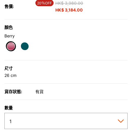
Price reduced from
HK$ 3,980.00
to
20％OFF
售價:
HK$ 3,184.00
顏色
Berry
selected
尺寸
26 cm
貨存狀態:
有貨
數量