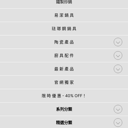
鐵製炒鍋
易 潔 鍋 具
琺 瑯 鋼 鍋 具
陶 瓷 產 品
廚 具 配 件
最 新 產 品
官 網 獨 家
限 時 優 惠 - 40% OFF！
系列分類
精選分類