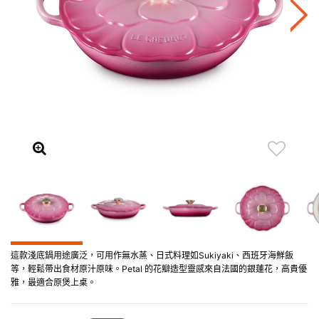
這款淺底鍋用途廣泛，可用作無水蒸、日式料理如Sukiyaki、西班牙海鮮飯
等，輕鬆帶出食材原汁原味。Petal 的花瓣造型靈感來自法國的銀蓮花，高貴優
雅，最適合原煲上桌。