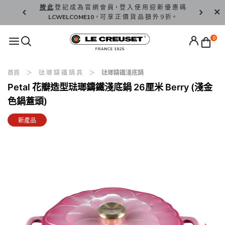
精 選。
按 此
登 記 成 為 官 網 會 員，登 入 使 用 迎 新 優 惠 碼
香 港 / 澳 
LCWELCOME10
，可 享 正 價 貨 品 額 外 9 折。
0
首頁
琺 瑯 鑄 鐵 鍋 具
琺瑯鑄鐵淺底鍋
Petal 花瓣造型琺瑯鑄鐵淺底鍋 26厘米 Berry (淺金
色鍋蓋頭)
新產品