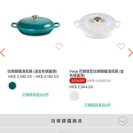
琺瑯鑄鐵淺底鍋 (淺金色鍋蓋頭)
Petal 花瓣造型琺瑯鑄鐵淺底鍋 (金
色鍋蓋頭)
HK$ 3,580.00
-
HK$ 4,180.00
Price reduced from
to
HK$ 3,680.00
20％OFF
HK$ 2,944.00
正價鍋具產品8折
正價鍋具產品8折
琺 瑯 鑄 鐵 鍋 具