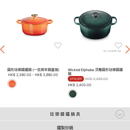
圓形琺瑯鑄鐵鍋 (一百周年鍋蓋頭)
Wicked Elphaba 浮雕圓形琺瑯鑄鐵
鍋
HK$ 2,380.00
-
HK$ 3,880.00
Price reduced from
to
HK$ 3,488.00
31％OFF
HK$ 2,400.00
琺 瑯 鑄 鐵 鍋 具
鐵製炒鍋