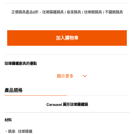
正價鍋具產品8折 - 琺瑯鑄鐵鍋具 / 易潔鍋具 / 琺瑯鋼鍋具 / 不鏽鋼鍋具
加入購物車
琺瑯鑄鐵廚具的優點
• 琺瑯鑄鐵傳熱性均勻，不會產生過熱點。
• 最適合直接上桌，既實用又有體面，是 飲食視覺的一大享受。
• 超卓的存熱功能。
產品規格
• 重身的鍋蓋能有助防止蒸氣溜走,易於 保持食物的原汁原味。
• 節省能源。
• 琺瑯抗酸鹼，不會殘留氣味，安全衛生。
Carousel 圓形琺瑯鑄鐵鍋
• 適用於多種熱源，例如明火、電磁爐或焗爐（微波爐除外）。
材料
・鍋身: 琺瑯鑄鐵