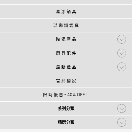
易 潔 鍋 具
琺 瑯 鋼 鍋 具
陶 瓷 產 品
廚 具 配 件
最 新 產 品
官 網 獨 家
限 時 優 惠 - 40% OFF！
系列分類
精選分類