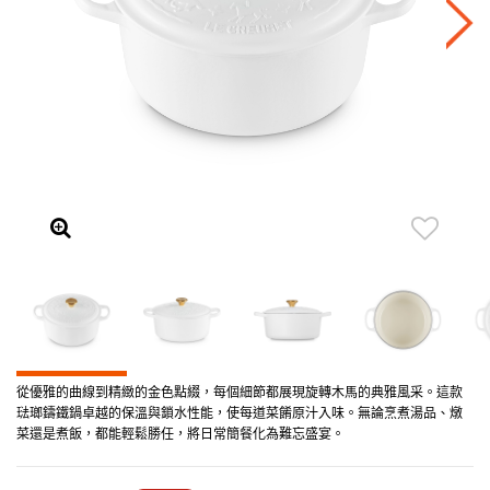
從優雅的曲線到精緻的金色點綴，每個細節都展現旋轉木馬的典雅風采。這款
琺瑯鑄鐵鍋卓越的保溫與鎖水性能，使每道菜餚原汁入味。無論烹煮湯品、燉
菜還是煮飯，都能輕鬆勝任，將日常簡餐化為難忘盛宴。