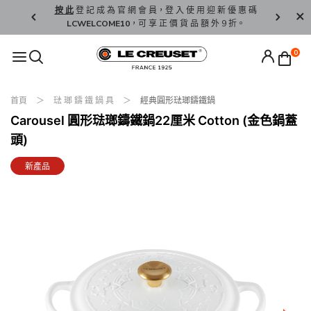
精 選。
按 此
登 記 成 為 官 網 會 員，登 入 使 用 迎 新 優 惠 碼
香 港 / 澳 
LCWELCOME10
，可 享 正 價 貨 品 額 外 9 折。
0
首頁
琺 瑯 鑄 鐵 鍋 具
經典圓形琺瑯鑄鐵鍋
Carousel 圓形琺瑯鑄鐵鍋22厘米 Cotton (金色鍋蓋
頭)
新產品