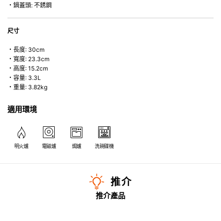
・鍋蓋頭: 不銹鋼
尺寸
・長度: 30cm
・寬度: 23.3cm
・高度: 15.2cm
・容量: 3.3L
・重量: 3.82kg
適用環境
明火爐
電磁爐
焗爐
洗碗碟機
推介
推介產品