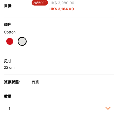
Price reduced from
HK$ 3,980.00
to
20％OFF
售價:
HK$ 3,184.00
顏色
Cotton
selected
尺寸
22 cm
貨存狀態:
有貨
數量