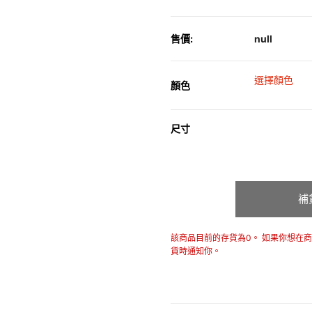
售價:
null
選擇顏色
顏色
尺寸
補
該商品目前的存貨為0。 如果你想在
貨時通知你。