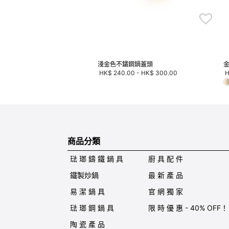
淺金色不鏽鋼鍋蓋頭
HK$ 240.00
-
HK$ 300.00
H
商品分類
琺 瑯 鑄 鐵 鍋 具
廚 具 配 件
鐵製炒鍋
最 新 產 品
易 潔 鍋 具
官 網 獨 家
琺 瑯 鋼 鍋 具
限 時 優 惠 - 40% OFF！
陶 瓷 產 品