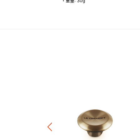
・重量: 30g
 Go 隨行保溫杯
.00
+4
正價陶瓷產品 / 廚房配件
件8折 / 三件7折 / 五件6折