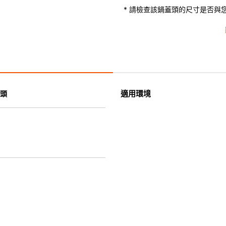
* 請檢查該鍋蓋頭的尺寸是否與
適用環境
頭