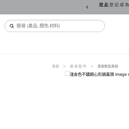
購 父 親 節 精 選。
按 此
登 記 成 為
首頁
廚 具 配 件
清潔劑及其他