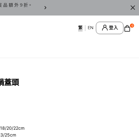
貨 品 額 外 9 折。
香 港 / 澳 門 訂 單 滿 HK
0
登入
鍋蓋頭
/20/22cm
/25cm