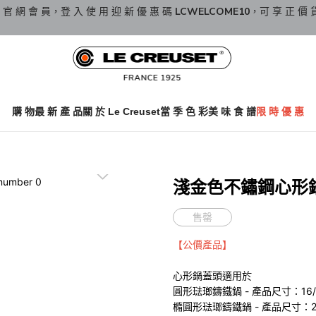
 官 網 會 員，登 入 使 用 迎 新 優 惠 碼
LCWELCOME10
，可 享 正 價 
購 物
最 新 產 品
關 於 Le Creuset
當 季 色 彩
美 味 食 譜
限 時 優 惠
淺金色不鏽鋼心形
售罄
【公價產品】
心形鍋蓋頭適用於
圓形琺瑯鑄鐵鍋 - 產品尺寸：16/18
橢圓形琺瑯鑄鐵鍋 - 產品尺寸：23