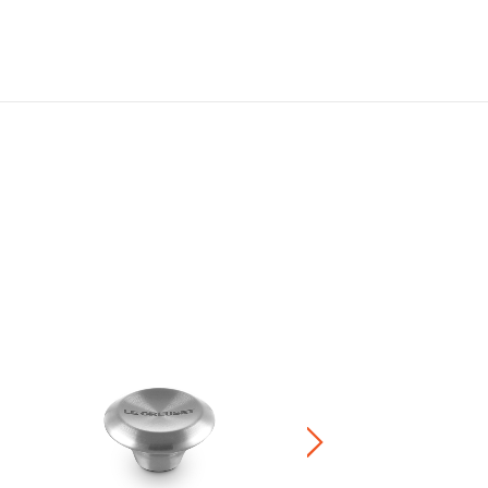
Le Creuset 品牌書冊 by Assoul
HK$ 1,880.00