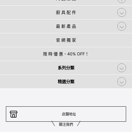
廚 具 配 件
最 新 產 品
官 網 獨 家
限 時 優 惠 - 40% OFF！
系列分類
精選分類
店舖地址
關注我們