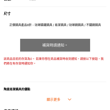
尺寸
正價鍋具產品8折 - 琺瑯鑄鐵鍋具 / 易潔鍋具 / 琺瑯鋼鍋具 / 不鏽鋼鍋具
補貨時請通知。
該商品目前的存貨為0。 如果你想在商品補貨時收到通知，請按以下按鈕，我
們將在有存貨時通知你。
陶瓷易潔鍋具的優點
• 卓越的不粘性能，易於盛起食物和清潔。
• 能出色地煎煮食物。
• 整個陶瓷塗層不含 PFAS。