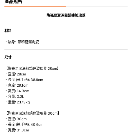
產品規格
• 鍛造厚規格的鋁製基板可有效分配和保留熱量並不會出現熱點 (受熱不均
勻)。
• 完全封裝的不鏽鋼底座和加固的鍋邊可防止翹曲。
陶瓷易潔深煎鍋連玻璃蓋
• 保持涼爽既符合人體工學手柄設計，握持舒適。
• 堅硬陶瓷塗層富有耐沾污性和十分耐刮。
材料
• 適用於多種熱源（微波爐除外)，如明火、電磁爐或 280°C/ 550°F 焗爐（如
配以鋼化玻璃蓋使用最高只可達 218°C/ 425°F）。
・鍋身: 鋁和易潔陶瓷
• 可配以金屬用具使用。
• 可放入洗碗機清洗，建議手洗。
尺寸
【陶瓷易潔深煎鍋連玻璃蓋 28cm】
・直徑: 28cm
・長度 (連手柄): 38.9cm
・寬度: 29.1cm
・高度: 14.3cm
・容量: 3.2L
・重量: 2.173kg
【陶瓷易潔深煎鍋連玻璃蓋 30cm】
・直徑: 30cm
・長度 (連手柄): 40.6cm
・寬度: 31.3cm