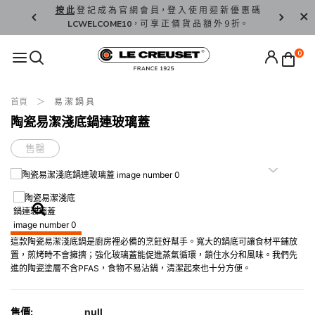
精 選。
按 此
登 記 成 為 官 網 會 員，登 入 使 用 迎 新 優 惠 碼
香 港 / 澳 
LCWELCOME10
，可 享 正 價 貨 品 額 外 9 折。
0
首頁
易 潔 鍋 具
陶瓷易潔淺底鍋連玻璃蓋
售罄
這款陶瓷易潔淺底鍋是廚房裡必備的烹飪好幫手。寬大的鍋底可讓食材平鋪放
置，煎烤時不會擁擠；強化玻璃蓋能促進蒸氣循環，鎖住水分和風味。我們先
進的陶瓷塗層不含PFAS，食物不易沾鍋，清潔起來也十分方便。
售價:
null