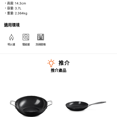
・高度: 14.3cm
・容量: 3.7L
・重量: 2.364kg
適用環境
明火爐
電磁爐
洗碗碟機
推介
推介產品