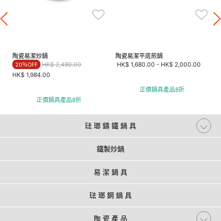
陶瓷易潔炒鍋
陶瓷易潔平底煎鍋
Price reduced from
to
HK$ 2,480.00
HK$ 1,680.00
-
HK$ 2,000.00
20％OFF
HK$ 1,984.00
正價鍋具產品8折
正價鍋具產品8折
琺 瑯 鑄 鐵 鍋 具
鐵製炒鍋
易 潔 鍋 具
琺 瑯 鋼 鍋 具
陶 瓷 產 品