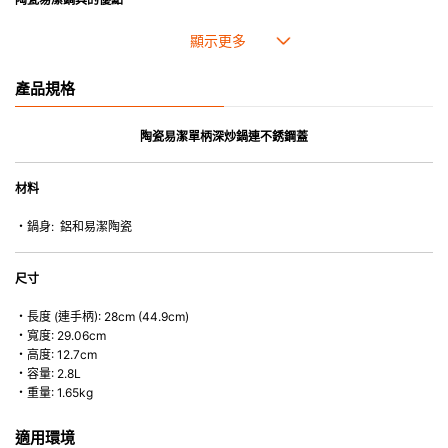
• 陶瓷塗層，不含 PFAS 化學物質。
• 不鏽鋼鍋底 ，全面覆蓋底部， 厚度均勻 ，受熱平均。
• 人體工學手柄設計，煮食更得心應手。
• 適用於所有爐具，包括電磁爐，並可放入焗爐使用，耐熱高
產品規格
達 280°C/550°F （如配以鋼化玻璃蓋使用最高只可達 220°C/ 425°F）。
陶瓷易潔單柄深炒鍋連不銹鋼蓋
材料
・鍋身: 鋁和易潔陶瓷
尺寸
・長度 (連手柄): 28cm (44.9cm)
・寬度: 29.06cm
・高度: 12.7cm
・容量: 2.8L
・重量: 1.65kg
適用環境