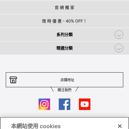
官 網 獨 家
限 時 優 惠 - 40% OFF！
系列分類
精選分類
店舖地址
關注我們
本網站使用 cookies
聯絡我們
條件及細則