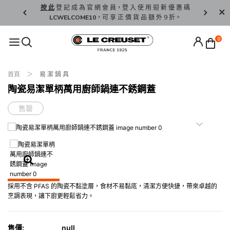
精 選。
按 此
登 記 成 為 官 網 會 員，登 入 使 用 迎 新 優 惠 碼
香 港 / 澳 
LCWELCOME10
，可 享 正 價 貨 品 額 外 9 折。
0
首頁
易 潔 鍋 具
陶瓷易潔單柄萬用廚師鍋連不銹鋼蓋
售罄
採用不含 PFAS 的陶瓷不黏塗層，食材不易黏底，清潔方便快捷，帶來卓越的
烹調表現，讓下廚更輕鬆省力。
售價:
null