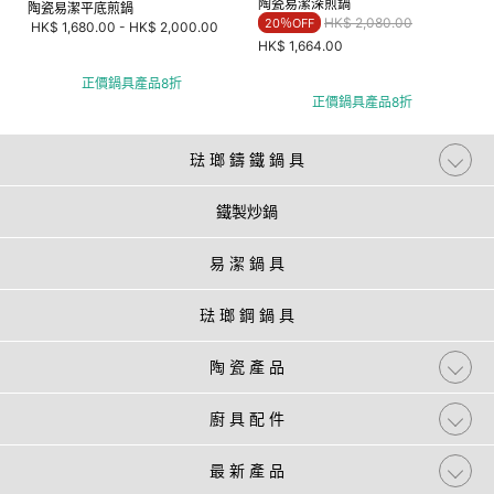
陶瓷易潔深煎鍋
陶瓷易潔平底煎鍋
Price reduced from
to
HK$ 2,080.00
20％OFF
HK$ 1,680.00
-
HK$ 2,000.00
HK$ 1,664.00
正價鍋具產品8折
正價鍋具產品8折
琺 瑯 鑄 鐵 鍋 具
鐵製炒鍋
易 潔 鍋 具
琺 瑯 鋼 鍋 具
陶 瓷 產 品
廚 具 配 件
最 新 產 品