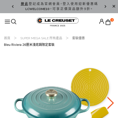
精 選。
按 此
登 記 成 為 官 網 會 員，登 入 使 用 迎 新 優 惠 碼
香 港 / 澳 
LCWELCOME10
，可 享 正 價 貨 品 額 外 9 折。
0
首頁
SUPER MEGA SALE 所有產品
套裝優惠
Bleu Riviera 26厘米淺底鍋限定套裝