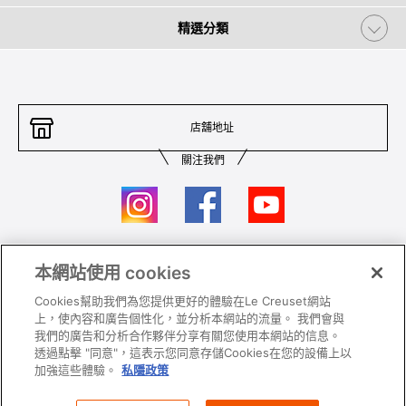
精選分類
店舖地址
關注我們
本網站使用 cookies
聯絡我們
條件及細則
Cookies幫助我們為您提供更好的體驗在Le Creuset網站
私隱政策
保養及使用
上，使內容和廣告個性化，並分析本網站的流量。 我們會與
我們的廣告和分析合作夥伴分享有關您使用本網站的信息。
加入我們
Super MEGA SALE 條款及細則​
透過點擊 "同意"，這表示您同意存儲Cookies在您的設備上以
加強這些體驗。
私隱政策