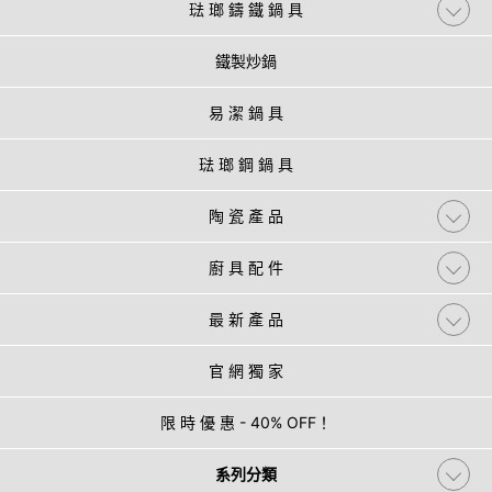
琺 瑯 鑄 鐵 鍋 具
鐵製炒鍋
易 潔 鍋 具
琺 瑯 鋼 鍋 具
陶 瓷 產 品
廚 具 配 件
最 新 產 品
官 網 獨 家
限 時 優 惠 - 40% OFF！
系列分類