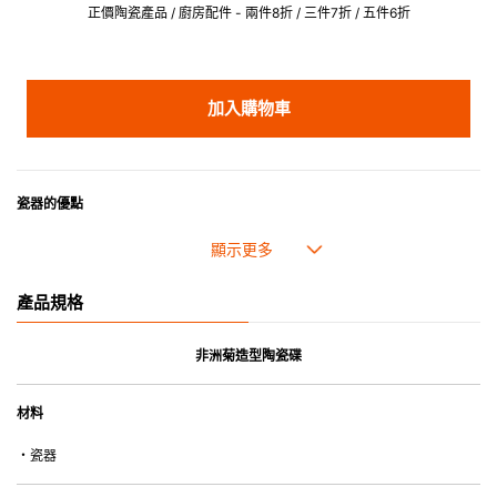
正價陶瓷產品 / 廚房配件 - 兩件8折 / 三件7折 / 五件6折
加入購物車
瓷器的優點
• 耐熱性極佳，適用於微波爐，也可放入焗爐，耐熱程度高達260℃。
• 耐冷(低至零下20℃)。可放入雪櫃和冰箱。
• 污漬容易脫落,清潔和保養十分簡易。
產品規格
• 可用於洗碗機。
• 高密度陶瓷防止水分吸收，以避免裂開。
• 合乎食用安全的塗層表面，幾乎不黏，食物容易脫落，清洗方便。
非洲菊造型陶瓷碟
• 即使經常使用亦不會容易吸取食物氣味。
材料
*不可直接用於熱源上
・瓷器