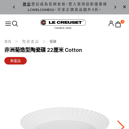
精 選。
按 此
登 記 成 為 官 網 會 員，登 入 使 用 迎 新 優 惠 碼
香 港 / 澳 
LCWELCOME10
，可 享 正 價 貨 品 額 外 9 折。
0
首頁
陶 瓷 產 品
餐碟
非洲菊造型陶瓷碟 22厘米 Cotton
新產品