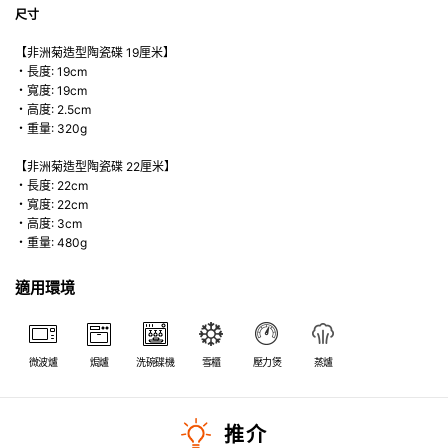
尺寸
【非洲菊造型陶瓷碟 19厘米】
・長度: 19cm
・寬度: 19cm
・高度: 2.5cm
・重量: 320g
【非洲菊造型陶瓷碟 22厘米】
・長度: 22cm
・寬度: 22cm
・高度: 3cm
・重量: 480g
適用環境
微波爐
焗爐
洗碗碟機
雪櫃
壓力煲
蒸爐
推介