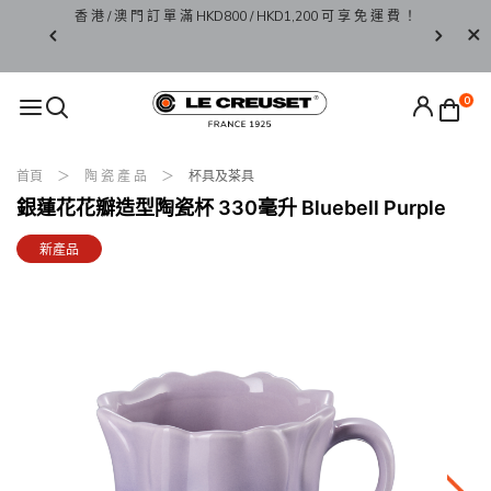
香 港 / 澳 門 訂 單 滿 HKD800 / HKD1,200 可 享 免 運 費 ！
限 時 
 Go 系列
0
首頁
陶 瓷 產 品
杯具及茶具
銀蓮花花瓣造型陶瓷杯 330毫升 Bluebell Purple
新產品