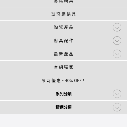
易 潔 鍋 具
琺 瑯 鋼 鍋 具
陶 瓷 產 品
廚 具 配 件
最 新 產 品
官 網 獨 家
限 時 優 惠 - 40% OFF！
系列分類
精選分類