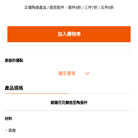
正價陶瓷產品 / 廚房配件 - 兩件8折 / 三件7折 / 五件6折
加入購物車
瓷器的優點
• 耐熱性極佳，適用於微波爐，也可放入焗爐，耐熱程度高達260℃。
• 耐冷(低至零下20℃)。可放入雪櫃和冰箱。
• 污漬容易脫落,清潔和保養十分簡易。
產品規格
• 可用於洗碗機。
• 高密度陶瓷防止水分吸收，以避免裂開。
• 合乎食用安全的塗層表面，幾乎不黏，食物容易脫落，清洗方便。
銀蓮花花瓣造型陶瓷杯
• 即使經常使用亦不會容易吸取食物氣味。
材料
*不可直接用於熱源上
・瓷器