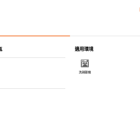
• 耐熱性極佳，適用於微波爐，
• 耐冷(低至零下20℃)。可放
• 污漬容易脫落,清潔和保養十分
• 可用於洗碗機。
• 高密度陶瓷防止水分吸收，以
• 合乎食用安全的塗層表面，幾
適用環境
瓶
• 即使經常使用亦不會容易吸取
*不可直接用於熱源上
洗碗碟機