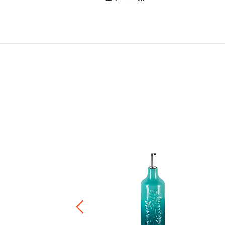
座
.00
+3
正價陶瓷產品 / 廚房配件
件8折 / 三件7折 / 五件6折