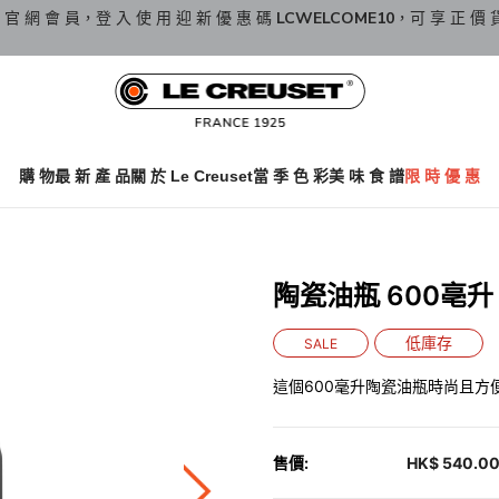
 官 網 會 員，登 入 使 用 迎 新 優 惠 碼
LCWELCOME10
，可 享 正 價 
購 物
最 新 產 品
關 於 Le Creuset
當 季 色 彩
美 味 食 譜
限 時 優 惠
陶瓷油瓶 600亳升 Ma
低庫存
SALE
這個600毫升陶瓷油瓶時尚且方
售價:
HK$ 540.0