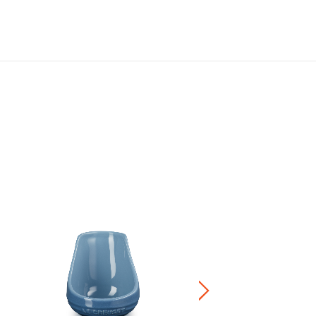
餐具托 5件裝
HK$ 380.00
正價陶瓷產品 / 廚房配
兩件8折 / 三件7折 / 五