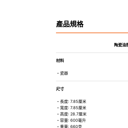
產品規格
陶瓷油
材料
・瓷器
尺寸
・長度: 7.85厘米
・寬度: 7.85厘米
・高度: 28.7厘米
・容量: 600毫升
・重量: 660克