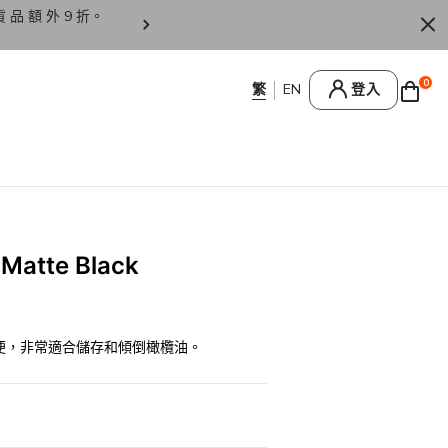
貨 品 額 外 9 折。
香 港 / 澳 門 訂 單 滿 HK
0
登入
tte Black
便，非常適合儲存和傾倒橄欖油。
0