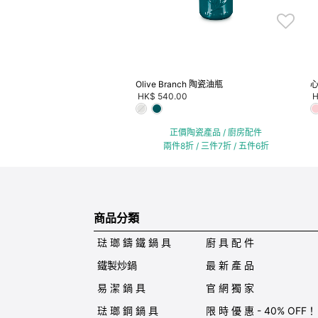
Olive Branch 陶瓷油瓶
HK$ 540.00
H
正價陶瓷產品 / 廚房配件
兩件8折 / 三件7折 / 五件6折
商品分類
琺 瑯 鑄 鐵 鍋 具
廚 具 配 件
鐵製炒鍋
最 新 產 品
易 潔 鍋 具
官 網 獨 家
琺 瑯 鋼 鍋 具
限 時 優 惠 - 40% OFF！