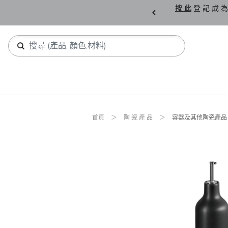
購 父 親 節 精 選。
按 此
登 記 成 為
首頁
陶 瓷 產 品
容器及其他陶瓷產品