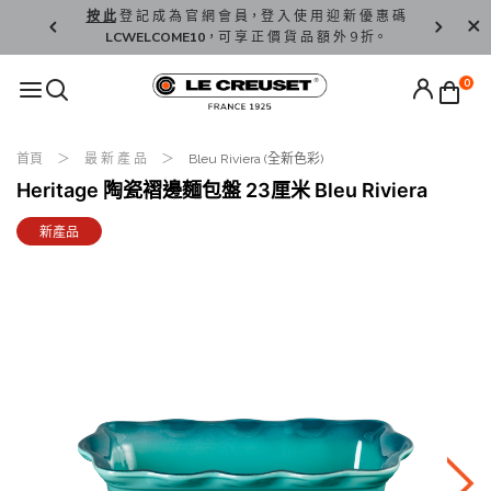
精 選。
按 此
登 記 成 為 官 網 會 員，登 入 使 用 迎 新 優 惠 碼
香 港 / 澳 
LCWELCOME10
，可 享 正 價 貨 品 額 外 9 折。
0
首頁
最 新 產 品
Bleu Riviera (全新色彩)
Heritage 陶瓷褶邊麵包盤 23厘米 Bleu Riviera
新產品