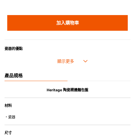
加入購物車
瓷器的優點
• 耐熱性極佳，適用於微波爐，也可放入焗爐，耐熱程度高達260℃。
• 耐冷(低至零下20℃)。可放入雪櫃和冰箱。
• 污漬容易脫落,清潔和保養十分簡易。
產品規格
• 可用於洗碗機。
• 高密度陶瓷防止水分吸收，以避免裂開。
• 合乎食用安全的塗層表面，幾乎不黏，食物容易脫落，清洗方便。
Heritage 陶瓷褶邊麵包盤
• 即使經常使用亦不會容易吸取食物氣味。
材料
*不可直接用於熱源上
・瓷器
尺寸