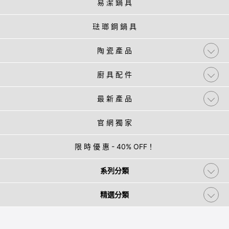
易 潔 鍋 具
琺 瑯 鋼 鍋 具
陶 瓷 產 品
廚 具 配 件
最 新 產 品
官 網 獨 家
限 時 優 惠 - 40% OFF！
系列分類
精選分類