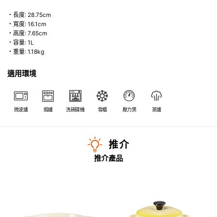
・長度: 28.75cm
・寬度: 16.1cm
・高度: 7.65cm
・容量: 1L
・重量: 1.18kg
適用環境
微波爐
焗爐
洗碗碟機
雪櫃
壓力煲
蒸爐
推介
推介產品