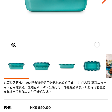
這款經典的Heritage 陶瓷褶邊麵包盤是廚房必備佳品，可直接從焗爐端上桌享
用。它用途廣泛，從麵包到肉餅、蛋糕等等，都能輕鬆駕馭。其特深的容量也
完美適用於製作兩人份的烤焗菜式。
售價:
HK$ 640.00