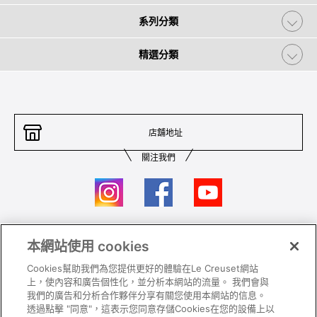
系列分類
精選分類
店舖地址
關注我們
本網站使用 cookies
聯絡我們
條件及細則
Cookies幫助我們為您提供更好的體驗在Le Creuset網站
私隱政策
保養及使用
上，使內容和廣告個性化，並分析本網站的流量。 我們會與
我們的廣告和分析合作夥伴分享有關您使用本網站的信息。
加入我們
Super MEGA SALE 條款及細則​
透過點擊 "同意"，這表示您同意存儲Cookies在您的設備上以