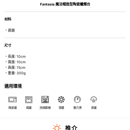
缺的經典之選。
Fantasia 魔法帽造型陶瓷蠟燭台
材料
・瓷器
尺寸
・長度: 10cm
・寬度: 10cm
・高度: 15cm
・重量: 300g
適用環境
微波爐
焗爐
洗碗碟機
雪櫃
壓力煲
蒸爐
推介