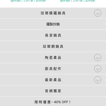
兩件8折 / 三件7折 / 五件6折
兩件8折 / 三件7折 / 五件6折
琺 瑯 鑄 鐵 鍋 具
鐵製炒鍋
易 潔 鍋 具
琺 瑯 鋼 鍋 具
陶 瓷 產 品
廚 具 配 件
最 新 產 品
官 網 獨 家
限 時 優 惠 - 40% OFF！