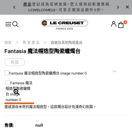
精 選。
按 此
登 記 成 為 官 網 會 員，登 入 使 用 迎 新 優 惠 碼
香 港 / 澳 
LCWELCOME10
，可 享 正 價 貨 品 額 外 9 折。
0
首頁
陶 瓷 產 品
容器及其他陶瓷產品
Fantasia 魔法帽造型陶瓷蠟燭台
售罄
靈感源自米奇的魔法帽造型，這款燭台設計充滿奇幻氛圍。
售價:
null