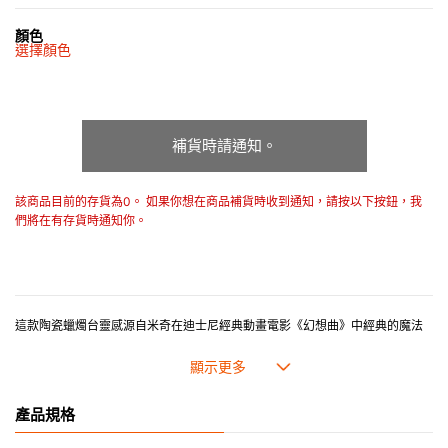
顏色
選擇顏色
補貨時請通知。
該商品目前的存貨為0。 如果你想在商品補貨時收到通知，請按以下按鈕，我
們將在有存貨時通知你。
這款陶瓷蠟燭台靈感源自米奇在迪士尼經典動畫電影《幻想曲》中經典的魔法
帽造型。深藍色設計點綴星星與月亮圖案，營造出迷人而夢幻的氛圍。燭光閃
爍時，彷彿喚起《幻想曲》中寧靜而奇幻的世界。設計融合奇幻魅力與優雅風
格，是家居佈置或營造特別夜晚氛圍的理想選擇。
產品規格
Le Creuset 陶瓷產品具備卓越的耐熱與耐冷性能，適用於雪櫃與冰格，亦可放
入微波爐及焗爐。結合美學設計與卓越功能，耐用且多用途，是廚房中不可或