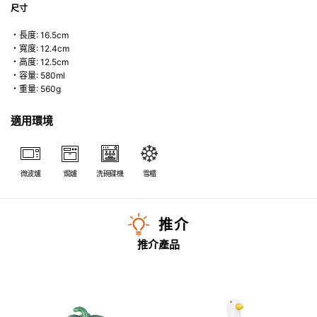
尺寸
・長度: 16.5cm
・寬度: 12.4cm
・高度: 12.5cm
・容量: 580ml
・重量: 560g
適用環境
微波爐
焗爐
洗碗碟機
雪櫃
推介
推介產品