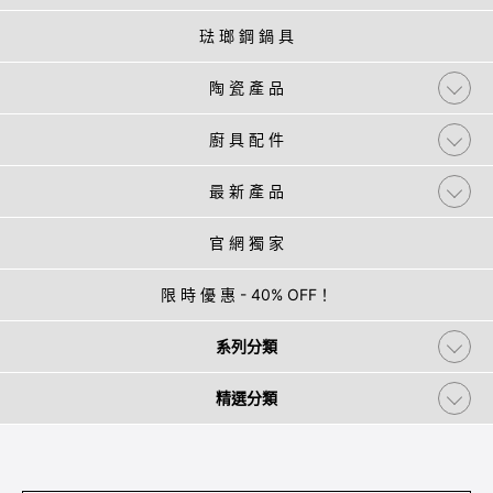
琺 瑯 鋼 鍋 具
陶 瓷 產 品
廚 具 配 件
最 新 產 品
官 網 獨 家
限 時 優 惠 - 40% OFF！
系列分類
精選分類