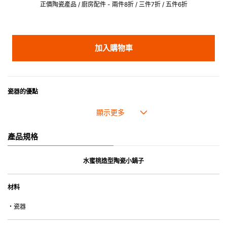
正價陶瓷產品 / 廚房配件 - 兩件8折 / 三件7折 / 五件6折
加入購物車
瓷器的優點
• 耐熱性極佳，適用於微波爐，也可放入焗爐，耐熱程度高達260℃。
• 耐冷(低至零下20℃)。可放入雪櫃和冰箱。
• 污漬容易脫落,清潔和保養十分簡易。
產品規格
• 可用於洗碗機。
• 高密度陶瓷防止水分吸收，以避免裂開。
• 合乎食用安全的塗層表面，幾乎不黏，食物容易脫落，清洗方便。
水蜜桃造型陶瓷小鍋子
• 即使經常使用亦不會容易吸取食物氣味。
材料
*不可直接用於熱源上
・瓷器