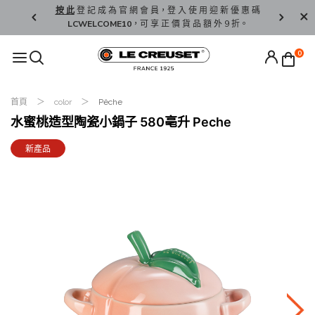
精 選。
按 此
登 記 成 為 官 網 會 員，登 入 使 用 迎 新 優 惠 碼
香 港 / 澳 
LCWELCOME10
，可 享 正 價 貨 品 額 外 9 折。
0
首頁
color
Pêche
水蜜桃造型陶瓷小鍋子 580亳升 Peche
新產品