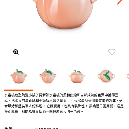
水蜜桃造型陶瓷小鍋子從新鮮水蜜桃的柔和曲線和自然成熟的色澤中獲得靈
感，把水果的清新感和季節氣息帶到餐桌上。 這款產品採用優質陶瓷製成，適
合烘烤和盛裝單人份料理。 它既實用，也具有裝飾性。 無論是日常用餐，還是
特別聚會，都能為餐桌增添一點俏皮感和明亮色彩。