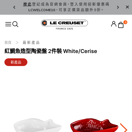
精 選。
按 此
登 記 成 為 官 網 會 員，登 入 使 用 迎 新 優 惠 碼
香 港 / 澳 
LCWELCOME10
，可 享 正 價 貨 品 額 外 9 折。
0
首頁
最 新 產 品
紅鯛魚造型陶瓷盤 2件裝 White/Cerise
新產品