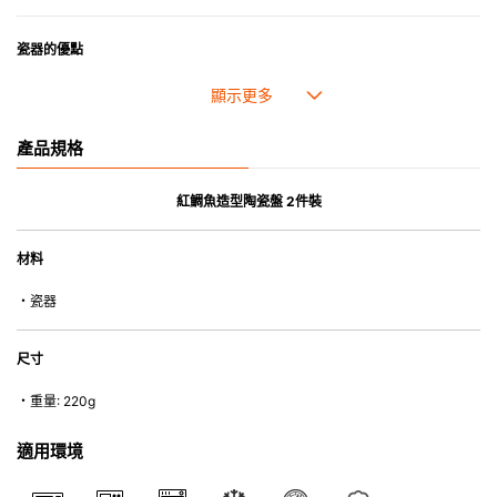
瓷器的優點
• 耐熱性極佳，適用於微波爐，也可放入焗爐，耐熱程度高達260℃。
• 耐冷(低至零下20℃)。可放入雪櫃和冰箱。
• 污漬容易脫落,清潔和保養十分簡易。
產品規格
• 可用於洗碗機。
• 高密度陶瓷防止水分吸收，以避免裂開。
• 合乎食用安全的塗層表面，幾乎不黏，食物容易脫落，清洗方便。
紅鯛魚造型陶瓷盤 2件裝
• 即使經常使用亦不會容易吸取食物氣味。
材料
*不可直接用於熱源上
・瓷器
尺寸
・重量: 220g
適用環境