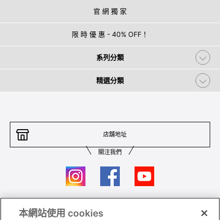
官 網 獨 家
限 時 優 惠 - 40% OFF！
系列分類
精選分類
店舖地址
關注我們
本網站使用 cookies
聯絡我們
條件及細則