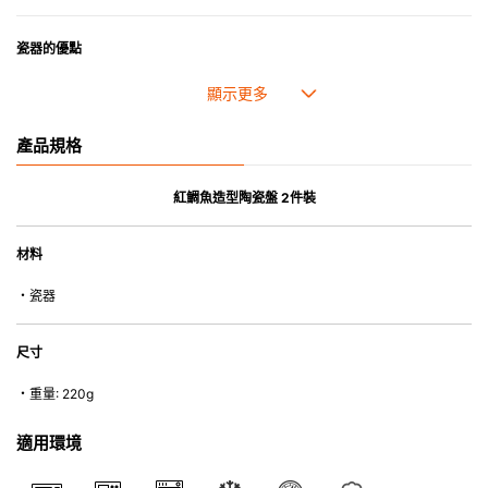
瓷器的優點
• 耐熱性極佳，適用於微波爐，也可放入焗爐，耐熱程度高達260℃。
• 耐冷(低至零下20℃)。可放入雪櫃和冰箱。
• 污漬容易脫落,清潔和保養十分簡易。
產品規格
• 可用於洗碗機。
• 高密度陶瓷防止水分吸收，以避免裂開。
• 合乎食用安全的塗層表面，幾乎不黏，食物容易脫落，清洗方便。
紅鯛魚造型陶瓷盤 2件裝
• 即使經常使用亦不會容易吸取食物氣味。
材料
*不可直接用於熱源上
・瓷器
尺寸
・重量: 220g
適用環境