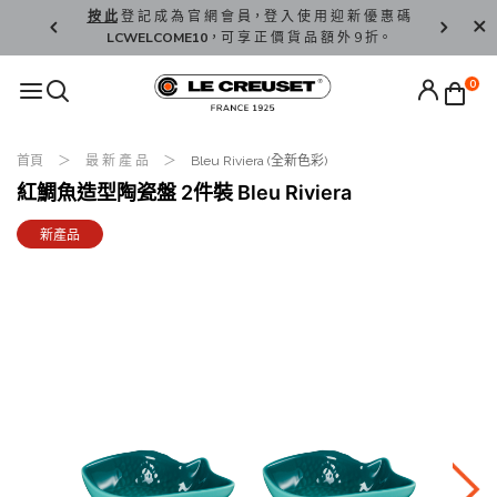
精 選。
按 此
登 記 成 為 官 網 會 員，登 入 使 用 迎 新 優 惠 碼
香 港 / 澳 
LCWELCOME10
，可 享 正 價 貨 品 額 外 9 折。
0
首頁
最 新 產 品
Bleu Riviera (全新色彩)
紅鯛魚造型陶瓷盤 2件裝 Bleu Riviera
新產品