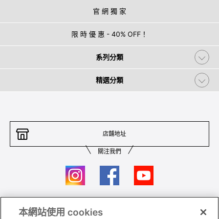
官 網 獨 家
限 時 優 惠 - 40% OFF！
系列分類
精選分類
店舖地址
關注我們
本網站使用 cookies
聯絡我們
條件及細則