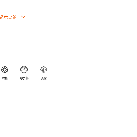
也可放入焗爐，耐熱程度高達260℃。
入雪櫃和冰箱。
簡易。
避免裂開。
乎不黏，食物容易脫落，清洗方便。
食物氣味。
雪櫃
壓力煲
蒸爐