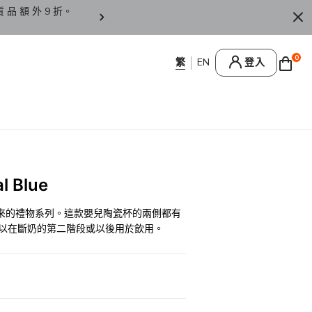
貨 品 額 外 9 折。
香 港 / 澳 門 訂 單 滿 HK
0
登入
 Blue
生命到來的禮物系列。這款嬰兒陶瓷杯的兩側都有
可以在斷奶的第二階段或以後用於飲用。
0