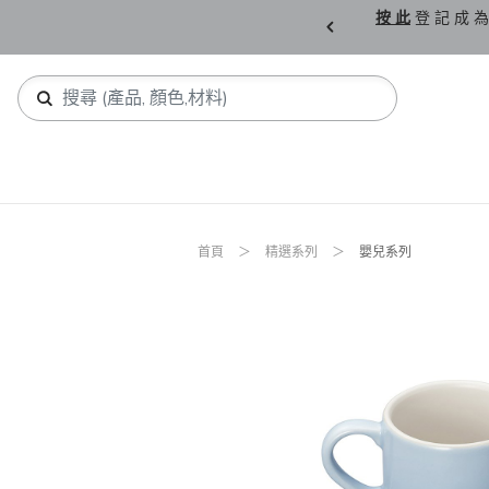
購 父 親 節 精 選。
按 此
登 記 成 為
首頁
精選系列
嬰兒系列