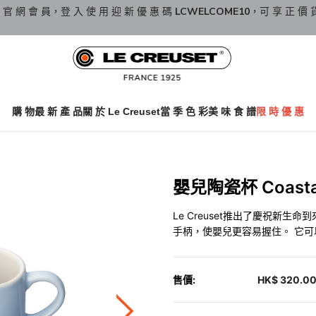
 官 網 會 員，登 入 使 用 迎 新 優 惠 碼
LCWELCOME10
，可 享 正 價 
購 物
最 新 產 品
關 於 Le Creuset
當 季 色 彩
美 味 食 譜
限 時 優 惠
嬰兒陶瓷杯 Coastal
Le Creuset推出了慶祝新
手柄，使嬰兒更容易握住。 它
售價:
HK$ 320.0