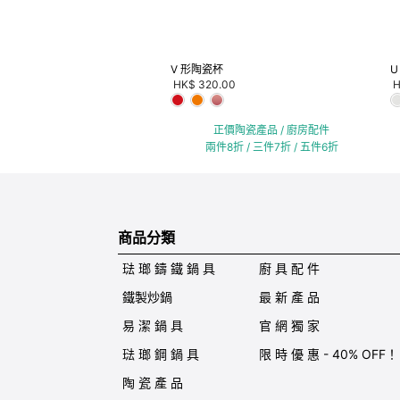
V 形陶瓷杯
U
HK$ 320.00
H
正價陶瓷產品 / 廚房配件
兩件8折 / 三件7折 / 五件6折
商品分類
琺 瑯 鑄 鐵 鍋 具
廚 具 配 件
鐵製炒鍋
最 新 產 品
易 潔 鍋 具
官 網 獨 家
琺 瑯 鋼 鍋 具
限 時 優 惠 - 40% OFF！
陶 瓷 產 品