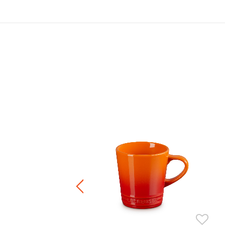
套裝
0.00
正價陶瓷產品 / 廚房配件
件8折 / 三件7折 / 五件6折