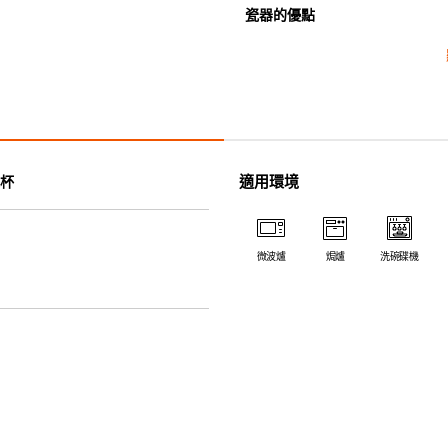
瓷器的優點
• 耐熱性極佳，適用於微波爐，
• 耐冷(低至零下20℃)。可放
• 污漬容易脫落,清潔和保養十分
• 可用於洗碗機。
• 高密度陶瓷防止水分吸收，以
• 合乎食用安全的塗層表面，幾
適用環境
杯
• 即使經常使用亦不會容易吸取
*不可直接用於熱源上
微波爐
焗爐
洗碗碟機