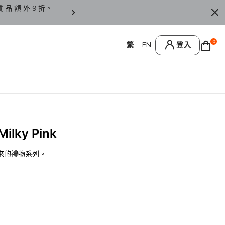
貨 品 額 外 9 折。
香 港 / 澳 門 訂 單 滿 HK
0
登入
ky Pink
命到來的禮物系列。
0