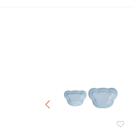
杯
.00
正價陶瓷產品 / 廚房配件
件8折 / 三件7折 / 五件6折