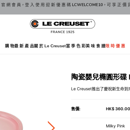
 官 網 會 員，登 入 使 用 迎 新 優 惠 碼
LCWELCOME10
，可 享 正 價 
購 物
最 新 產 品
關 於 Le Creuset
當 季 色 彩
美 味 食 譜
限 時 優 惠
陶瓷嬰兒橢圓形碟 Mil
Le Creuset推出了慶祝新生
售價:
HK$ 360.0
Milky Pink