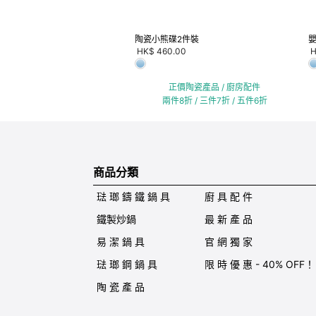
陶瓷小熊碟2件裝
HK$ 460.00
H
正價陶瓷產品 / 廚房配件
兩件8折 / 三件7折 / 五件6折
商品分類
琺 瑯 鑄 鐵 鍋 具
廚 具 配 件
鐵製炒鍋
最 新 產 品
易 潔 鍋 具
官 網 獨 家
琺 瑯 鋼 鍋 具
限 時 優 惠 - 40% OFF！
陶 瓷 產 品