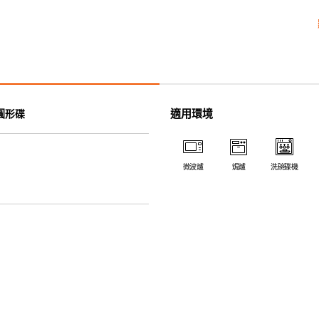
• 耐熱性極佳，適用於微波爐，
• 耐冷(低至零下20℃)。可放
• 污漬容易脫落,清潔和保養十分
• 可用於洗碗機。
• 高密度陶瓷防止水分吸收，以
• 合乎食用安全的塗層表面，幾
適用環境
圓形碟
• 即使經常使用亦不會容易吸取
*不可直接用於熱源上
微波爐
焗爐
洗碗碟機