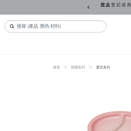
購 父 親 節 精 選。
按 此
登 記 成 為
首頁
精選系列
嬰兒系列