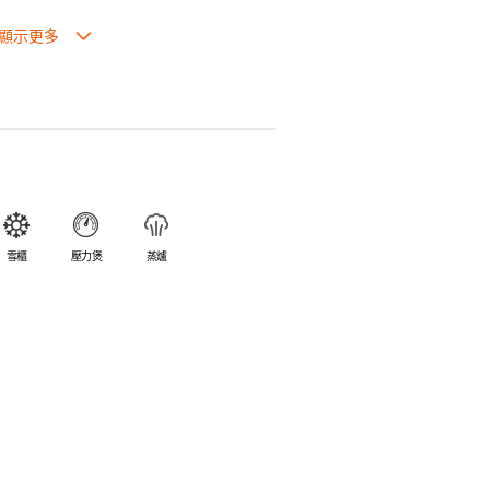
也可放入焗爐，耐熱程度高達260℃。
入雪櫃和冰箱。
簡易。
避免裂開。
乎不黏，食物容易脫落，清洗方便。
食物氣味。
雪櫃
壓力煲
蒸爐