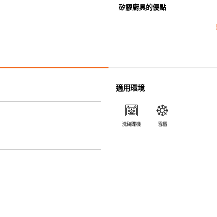
矽膠廚具的優點
• 耐熱高達250℃，耐冷低至-4
• 防油污，可作烹煮之用。
• 採用高質素的矽膠製造，耐用
• 耐熱耐冷，適用於微波爐、焗
• 不會容易吸取食物氣味。
• 木製把手可與矽膠部份分拆，
適用環境
• 除矽膠鍋鏟的把手( 木製) 
機。
洗碗碟機
雪櫃