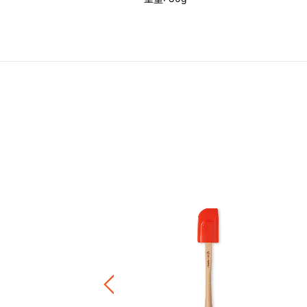
造型隔熱墊
.00
正價陶瓷產品 / 廚房配件
件8折 / 三件7折 / 五件6折