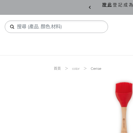
購 父 親 節 精 選。
按 此
登 記 成 為
首頁
color
Cerise