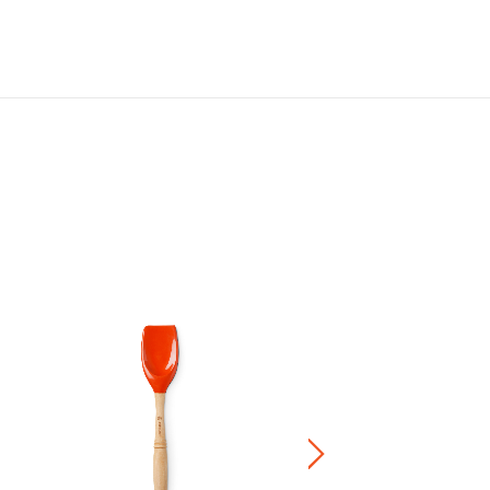
Bijou 特大開槽式木柄矽膠杓
HK$ 320.00
正價陶瓷產品 / 廚房配
兩件8折 / 三件7折 / 五