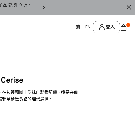
貨 品 額 外 9 折。
香 港 / 澳 門 訂 單 滿 HK
0
登入
erise
，在披薩麵團上塗抹自製番茄醬，還是在煎
掃都是精緻食譜的理想選擇。
0