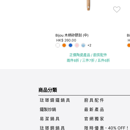
Bijou 木柄矽膠刮 (中)
B
HK$ 260.00
H
+2
正價陶瓷產品 / 廚房配件
兩件8折 / 三件7折 / 五件6折
商品分類
琺 瑯 鑄 鐵 鍋 具
廚 具 配 件
鐵製炒鍋
最 新 產 品
易 潔 鍋 具
官 網 獨 家
琺 瑯 鋼 鍋 具
限 時 優 惠 - 40% OFF！