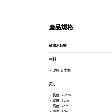
產品規格
矽膠木柄掃
材料
・矽膠 & 木製
尺寸
・長度: 29cm
・寬度: 5cm
・高度: 2cm
・重量: 80g