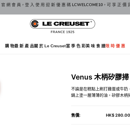
 官 網 會 員，登 入 使 用 迎 新 優 惠 碼
LCWELCOME10
，可 享 正 價 
購 物
最 新 產 品
關 於 Le Creuset
當 季 色 彩
美 味 食 譜
限 時 優 惠
Venus 木柄矽膠掃 C
不論是在糕點上刷打雞蛋或牛奶
鍋上塗一層薄薄的油，矽膠木柄
售價:
HK$ 280.0