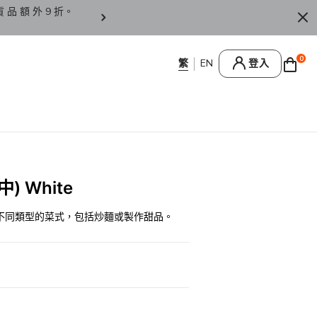
貨 品 額 外 9 折。
香 港 / 澳 門 訂 單 滿 HK
0
登入
中) White
不同類型的菜式，包括炒麵或製作甜品。
0