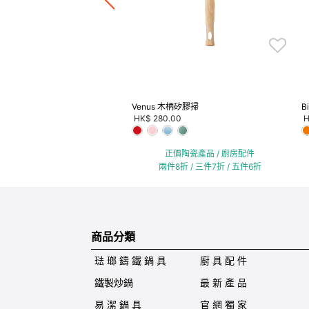
件8折 / 三件7折 / 五件6折
Venus 木柄矽膠掃
B
HK$ 280.00
H
正價陶瓷產品 / 廚房配件
兩件8折 / 三件7折 / 五件6折
商品分類
琺 瑯 鑄 鐵 鍋 具
廚 具 配 件
鐵製炒鍋
最 新 產 品
易 潔 鍋 具
官 網 獨 家