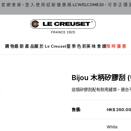
 官 網 會 員，登 入 使 用 迎 新 優 惠 碼
LCWELCOME10
，可 享 正 價 
購 物
最 新 產 品
關 於 Le Creuset
當 季 色 彩
美 味 食 譜
限 時 優 惠
Bijou 木柄矽膠刮 (
這個矽膠刮配有耐用鏟頭，適合
售價:
HK$ 260.0
White