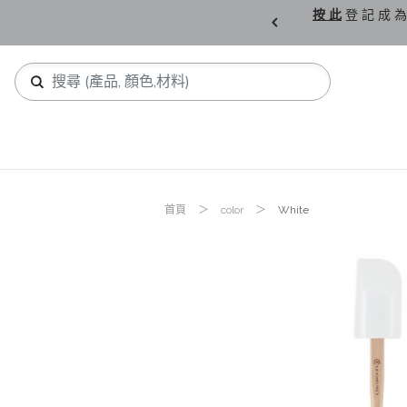
購 父 親 節 精 選。
按 此
登 記 成 為
首頁
color
White