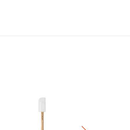
Bijou 木柄矽膠杓 (特大)
HK$ 320.00
+1
正價陶瓷產品 / 廚房配