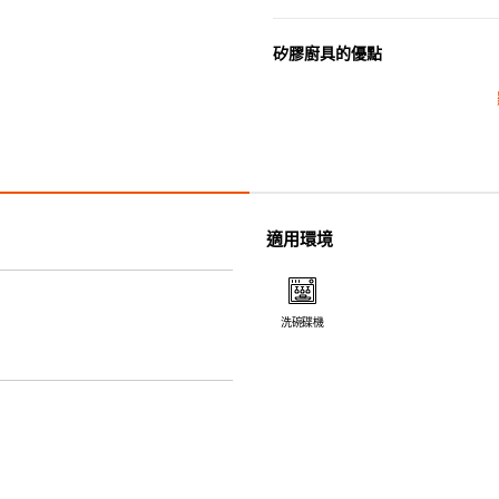
矽膠廚具的優點
• 耐熱高達250℃，耐冷低至-4
• 防油污，可作烹煮之用。
• 採用高質素的矽膠製造，耐用
• 耐熱耐冷，適用於微波爐、焗
• 不會容易吸取食物氣味。
• 木製把手可與矽膠部份分拆，
適用環境
• 除矽膠鍋鏟的把手( 木製) 
機。
洗碗碟機