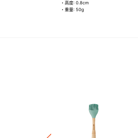
・高度: 0.8cm
・重量: 50g
多用途蓋
.00
正價陶瓷產品 / 廚房配件