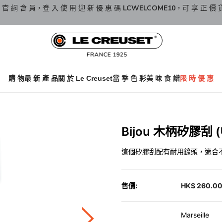
 官 網 會 員，登 入 使 用 迎 新 優 惠 碼
LCWELCOME10
，可 享 正 價 
購 物
最 新 產 品
關 於 Le Creuset
當 季 色 彩
美 味 食 譜
限 時 優 惠
Bijou 木柄矽膠刮 (中
這個矽膠刮配有耐用鏟頭，適合
售價:
HK$ 260.0
Marseille