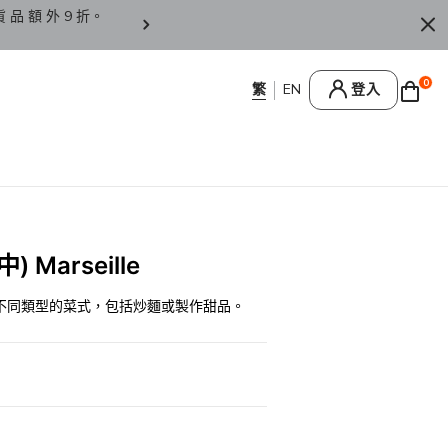
貨 品 額 外 9 折。
香 港 / 澳 門 訂 單 滿 HK
0
登入
) Marseille
不同類型的菜式，包括炒麵或製作甜品。
0