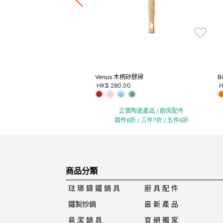
件8折 / 三件7折 / 五件6折
Venus 木柄矽膠掃
B
HK$ 280.00
H
正價陶瓷產品 / 廚房配件
兩件8折 / 三件7折 / 五件6折
商品分類
琺 瑯 鑄 鐵 鍋 具
廚 具 配 件
鐵製炒鍋
最 新 產 品
易 潔 鍋 具
官 網 獨 家