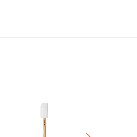
Bijou 木柄矽膠杓 (特大)
HK$ 320.00
+1
正價陶瓷產品 / 廚房配