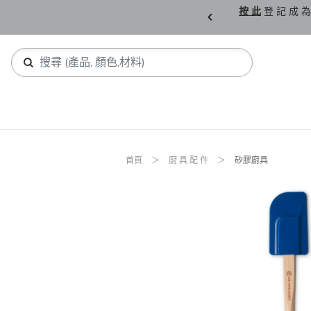
購 父 親 節 精 選。
按 此
登 記 成 為
首頁
廚 具 配 件
矽膠廚具