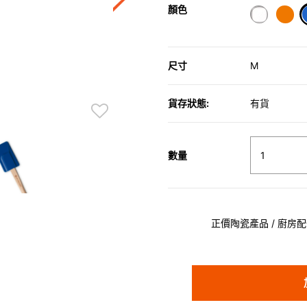
顏色
尺寸
M
貨存狀態:
有貨
數量
正價陶瓷產品 / 廚房配件