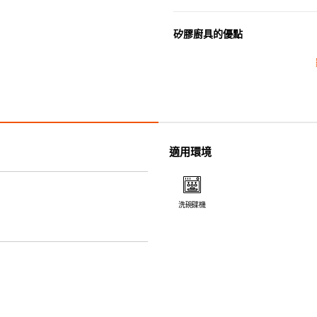
矽膠廚具的優點
• 耐熱高達250℃，耐冷低至-4
• 防油污，可作烹煮之用。
• 採用高質素的矽膠製造，耐用
• 耐熱耐冷，適用於微波爐、焗
• 不會容易吸取食物氣味。
• 木製把手可與矽膠部份分拆，
適用環境
• 除矽膠鍋鏟的把手( 木製) 
機。
洗碗碟機