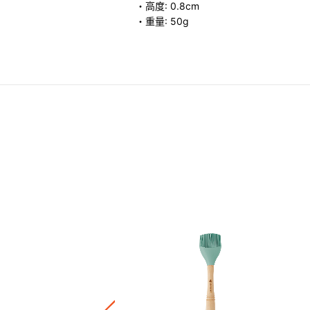
・高度: 0.8cm
・重量: 50g
多用途蓋
.00
正價陶瓷產品 / 廚房配件