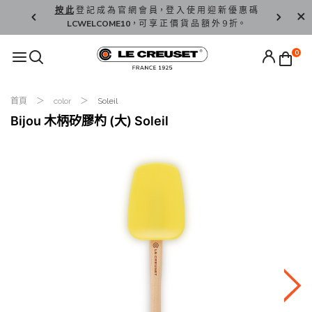
精 選。
按 此
登 記 成 為 官 網 會 員，登 入 使 用 迎 新 優 惠 碼
香 港 / 澳 
LCWELCOME10
，可 享 正 價 貨 品 額 外 9 折。
0
首頁
color
Soleil
Bijou 木柄矽膠杓 (大) Soleil