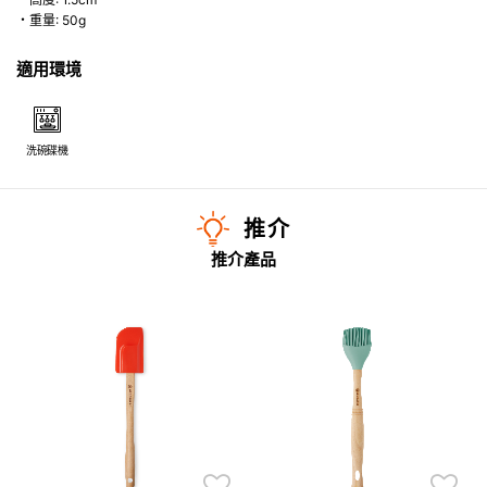
・重量: 50g
適用環境
洗碗碟機
推介
推介產品