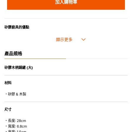
加入購物車
矽膠廚具的優點
• 耐熱高達250℃，耐冷低至-40℃。
• 防油污，可作烹煮之用。
• 採用高質素的矽膠製造，耐用性佳，不易變形，能重複使用。
產品規格
• 耐熱耐冷，適用於微波爐、焗爐、蒸爐、雪櫃和冰箱。
• 不會容易吸取食物氣味。
• 木製把手可與矽膠部份分拆，方便清洗。
矽膠木柄鍋鏟 (大)
• 除矽膠鍋鏟的把手( 木製) 外，系列的其他產品均適用於洗碗碟機或乾碗碟
機。
材料
・矽膠 & 木製
尺寸
・長度: 28cm
・寬度: 6.8cm
・高度: 1.5cm