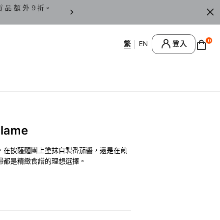
貨 品 額 外 9 折。
香 港 / 澳 門 訂 單 滿 HK
0
登入
lame
，在披薩麵團上塗抹自製番茄醬，還是在煎
掃都是精緻食譜的理想選擇。
0