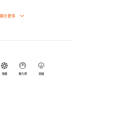
0℃。
性佳，不易變形，能重複使用。
爐、蒸爐、雪櫃和冰箱。
方便清洗。
外，系列的其他產品均適用於洗碗碟機或乾碗碟
雪櫃
壓力煲
蒸爐