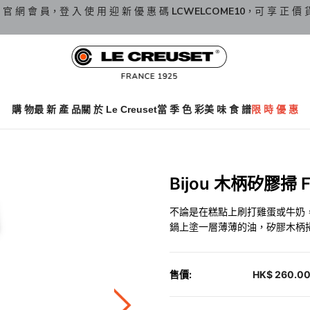
 官 網 會 員，登 入 使 用 迎 新 優 惠 碼
LCWELCOME10
，可 享 正 價 
購 物
最 新 產 品
關 於 Le Creuset
當 季 色 彩
美 味 食 譜
限 時 優 惠
Bijou 木柄矽膠掃 F
不論是在糕點上刷打雞蛋或牛奶
鍋上塗一層薄薄的油，矽膠木柄
售價:
HK$ 260.0