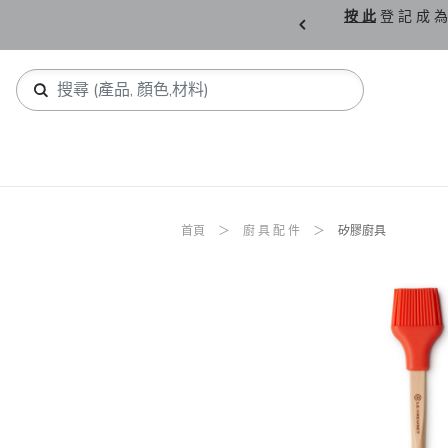
購 父 親 節 精 選。
按 此
登 記 成 為
首頁
廚 具 配 件
矽膠廚具