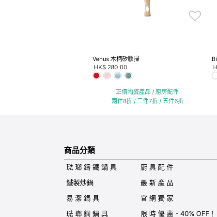
Venus 木柄矽膠掃
B
HK$ 280.00
H
正價陶瓷產品 / 廚房配件
兩件8折 / 三件7折 / 五件6折
商品分類
琺 瑯 鑄 鐵 鍋 具
廚 具 配 件
鐵製炒鍋
最 新 產 品
易 潔 鍋 具
官 網 獨 家
琺 瑯 鋼 鍋 具
限 時 優 惠 - 40% OFF！