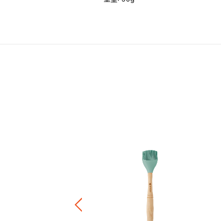
木柄矽膠刮 (中)
.00
正價陶瓷產品 / 廚房配件
件8折 / 三件7折 / 五件6折