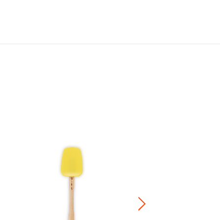
Bijou 特大開槽式木柄矽膠杓
HK$ 320.00
正價陶瓷產品 / 廚房配
兩件8折 / 三件7折 / 五