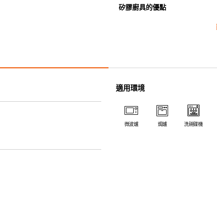
矽膠廚具的優點
• 耐熱高達250℃，耐冷低至-4
• 防油污，可作烹煮之用。
• 採用高質素的矽膠製造，耐用
• 耐熱耐冷，適用於微波爐、焗
• 不會容易吸取食物氣味。
• 木製把手可與矽膠部份分拆，
適用環境
• 除矽膠鍋鏟的把手( 木製) 
機。
微波爐
焗爐
洗碗碟機