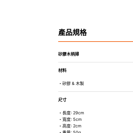
產品規格
矽膠木柄掃
材料
・矽膠 & 木製
尺寸
・長度: 29cm
・寬度: 5cm
・高度: 2cm
・重量: 50g