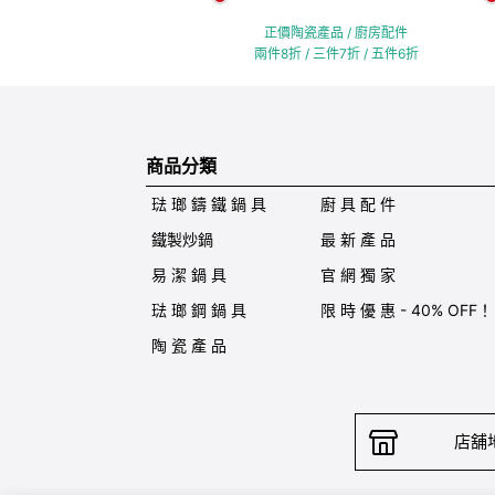
正價陶瓷產品 / 廚房配件
兩件8折 / 三件7折 / 五件6折
商品分類
琺 瑯 鑄 鐵 鍋 具
廚 具 配 件
鐵製炒鍋
最 新 產 品
易 潔 鍋 具
官 網 獨 家
琺 瑯 鋼 鍋 具
限 時 優 惠 - 40% OFF！
陶 瓷 產 品
店舖