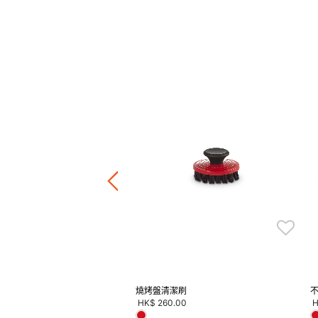
 Friend 開瓶器
.00
-
HK$ 590.00
正價陶瓷產品 / 廚房配件
件8折 / 三件7折 / 五件6折
燒烤盤清潔刷
HK$ 260.00
H