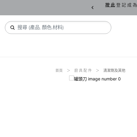
購 父 親 節 精 選。
按 此
登 記 成 為
首頁
廚 具 配 件
清潔劑及其他