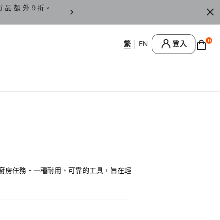
貨 品 額 外 9 折。
香 港 / 澳 門 訂 單 滿 HK
0
登入
房任務 - 一種耐用、可靠的工具，旨在輕