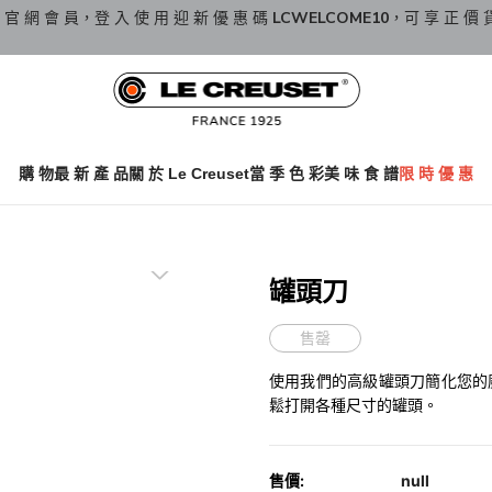
 官 網 會 員，登 入 使 用 迎 新 優 惠 碼
LCWELCOME10
，可 享 正 價 
購 物
最 新 產 品
關 於 Le Creuset
當 季 色 彩
美 味 食 譜
限 時 優 惠
罐頭刀
售罄
使用我們的高級罐頭刀簡化您的廚
鬆打開各種尺寸的罐頭。
售價:
null