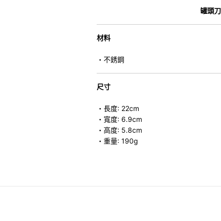
罐頭刀
材料
・不銹鋼
尺寸
・長度: 22cm
・寬度: 6.9cm
・高度: 5.8cm
・重量: 190g