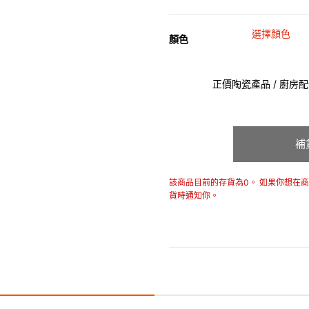
選擇顏色
顏色
正價陶瓷產品 / 廚房配件
補
該商品目前的存貨為0。 如果你想在
貨時通知你。