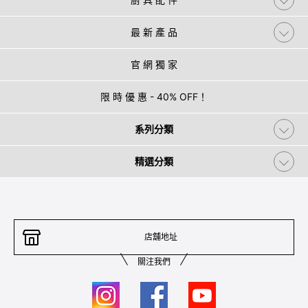
最 新 產 品
官 網 獨 家
限 時 優 惠 - 40% OFF！
系列分類
精選分類
店舖地址
關注我們