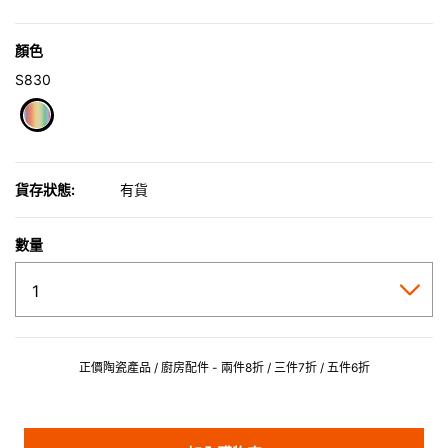
顏色
S830
selected
貨存狀態:
有貨
數量
正價陶瓷產品 / 廚房配件 - 兩件8折 / 三件7折 / 五件6折