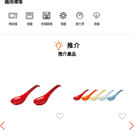
適用環境
微波爐
焗爐
洗碗碟機
雪櫃
壓力煲
蒸爐
推介
推介產品