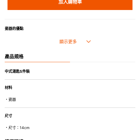
加入購物車
瓷器的優點
• 耐熱性極佳，適用於微波爐，也可放入焗爐，耐熱程度高達260℃。
• 耐冷(低至零下20℃)。可放入雪櫃和冰箱。
• 污漬容易脫落,清潔和保養十分簡易。
產品規格
• 可用於洗碗機。
• 高密度陶瓷防止水分吸收，以避免裂開。
• 合乎食用安全的塗層表面，幾乎不黏，食物容易脫落，清洗方便。
中式湯匙5件裝
• 即使經常使用亦不會容易吸取食物氣味。
材料
*不可直接用於熱源上
・瓷器
尺寸
・尺寸：14cm