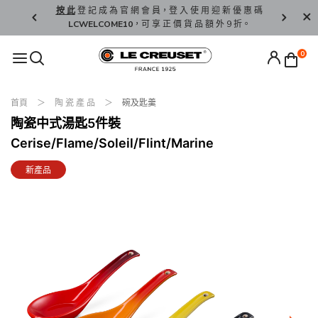
精 選。
按 此
登 記 成 為 官 網 會 員，登 入 使 用 迎 新 優 惠 碼
香 港 / 澳 
LCWELCOME10
，可 享 正 價 貨 品 額 外 9 折。
0
首頁
陶 瓷 產 品
碗及匙羹
陶瓷中式湯匙5件裝
Cerise/Flame/Soleil/Flint/Marine
新產品