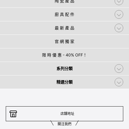
陶 瓷 產 品
廚 具 配 件
最 新 產 品
官 網 獨 家
限 時 優 惠 - 40% OFF！
系列分類
精選分類
店舖地址
關注我們