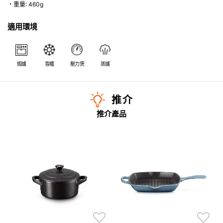
・重量: 460g
適用環境
焗爐
雪櫃
壓力煲
蒸爐
推介
推介產品