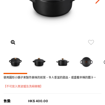
使用圓形小鍋子來製作美味的前菜、令人垂涎的甜品、或盛載辛辣的醬汁。
【不可放入微波爐及洗碗碟機】
售價:
HK$ 400.00