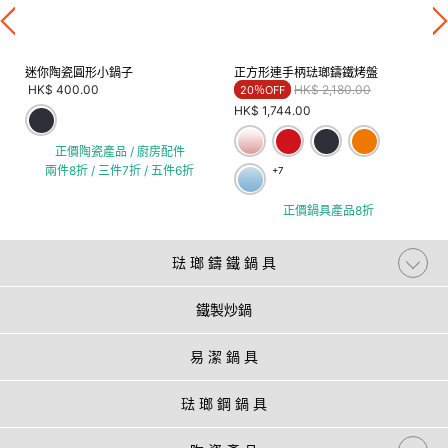
迷你陶瓷圓形小鍋子
正方形連手柄琺瑯鑄鐵烤盤
Price reduced from
to
HK$ 400.00
HK$ 2,180.00
20％OFF
HK$ 1,744.00
正價陶瓷產品 / 廚房配件
兩件8折 / 三件7折 / 五件6折
+7
正價鍋具產品8折
琺 瑯 鑄 鐵 鍋 具
鐵製炒鍋
易 潔 鍋 具
琺 瑯 鋼 鍋 具