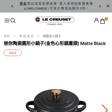
精 選。
按 此
登 記 成 為 官 網 會 員，登 入 使 用 迎 新 優 惠 碼
香 港 / 澳 
LCWELCOME10
，可 享 正 價 貨 品 額 外 9 折。
0
首頁
陶 瓷 產 品
焗盤及小鍋子
迷你陶瓷圓形小鍋子(金色心形鍋蓋頭) Matte Black
SALE