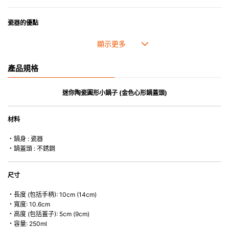
瓷器的優點
• 耐熱性極佳。
• 高密度陶瓷防止水分吸收，以避免裂開。
• 合乎食用安全的塗層表面，幾乎不黏，食物容易脫落，清洗方便。
產品規格
• 即使經常使用亦不會容易吸取食物氣味。
*不可直接用於熱源上
迷你陶瓷圓形小鍋子 (金色心形鍋蓋頭)
材料
・鍋身 : 瓷器
・鍋蓋頭 : 不銹鋼
尺寸
・長度 (包括手柄): 10cm (14cm)
・寬度: 10.6cm
・高度 (包括蓋子): 5cm (9cm)
・容量: 250ml