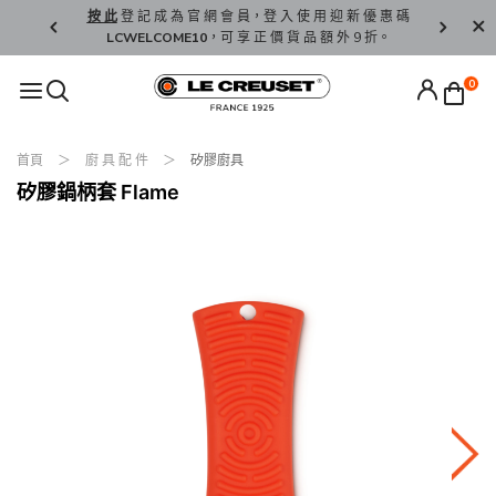
精 選。
按 此
登 記 成 為 官 網 會 員，登 入 使 用 迎 新 優 惠 碼
香 港 / 澳 
LCWELCOME10
，可 享 正 價 貨 品 額 外 9 折。
0
首頁
廚 具 配 件
矽膠廚具
矽膠鍋柄套 Flame