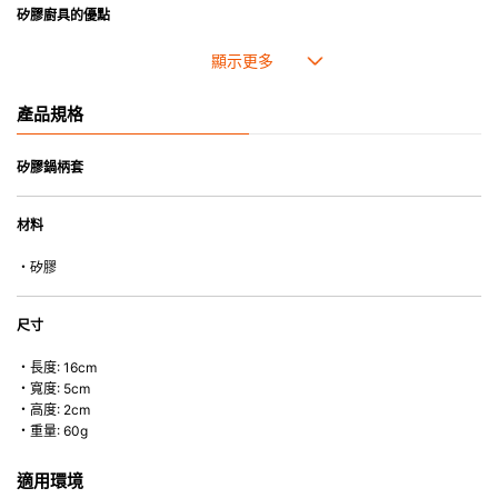
矽膠廚具的優點
• 耐熱高達250℃，耐冷低至-40℃。
• 採用高質素的矽膠製造，耐用性佳，不易變形，能重複使用。
• 耐熱耐冷，適用於微波爐、焗爐、蒸爐、雪櫃和冰箱。
產品規格
• 不會容易吸取食物氣味。
矽膠鍋柄套
材料
・矽膠
尺寸
・長度: 16cm
・寬度: 5cm
・高度: 2cm
・重量: 60g
適用環境