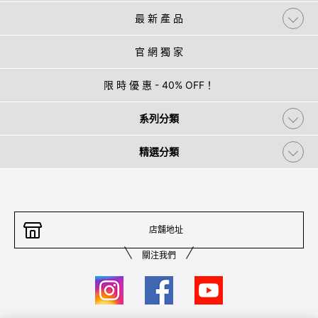
最 新 產 品
官 網 獨 家
限 時 優 惠 - 40% OFF！
系列分類
精選分類
店舖地址
關注我們