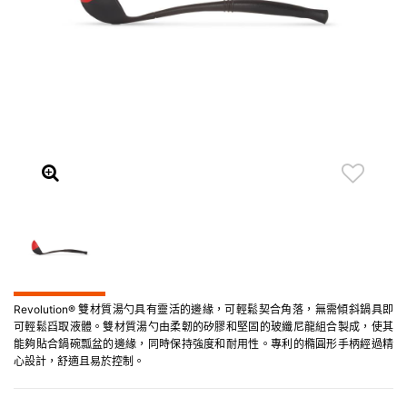
Revolution® 雙材質湯勺具有靈活的邊緣，可輕鬆契合角落，無需傾斜鍋具即
可輕鬆舀取液體。雙材質湯勺由柔韌的矽膠和堅固的玻纖尼龍組合製成，使其
能夠貼合鍋碗瓢盆的邊緣，同時保持強度和耐用性。專利的橢圓形手柄經過精
心設計，舒適且易於控制。