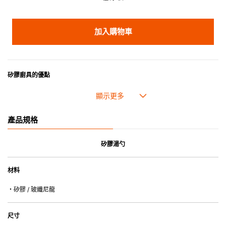
加入購物車
矽膠廚具的優點
• 耐熱高達250℃，耐冷低至-40℃。
• 防油污，可作烹煮之用。
• 採用高質素的矽膠製造，耐用性佳，不易變形，能重複使用。
產品規格
• 耐熱耐冷，適用於微波爐、焗爐、蒸爐、雪櫃和冰箱。
• 不會容易吸取食物氣味。
矽膠湯勺
材料
・矽膠 / 玻纖尼龍
尺寸