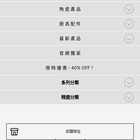
陶 瓷 產 品
廚 具 配 件
最 新 產 品
官 網 獨 家
限 時 優 惠 - 40% OFF！
系列分類
精選分類
店舖地址