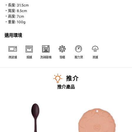
・長度: 31.5cm
・寬度: 8.5cm
・高度: 7cm
・重量: 100g
適用環境
微波爐
焗爐
洗碗碟機
雪櫃
壓力煲
蒸爐
推介
推介產品