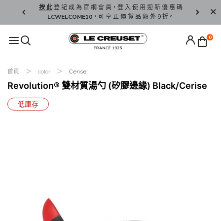
精 選。
按 此
登 記 成 為 官 網 會 員，登 入 使 用 迎 新 優 惠 碼
香 港 / 澳 
LCWELCOME10
，可 享 正 價 貨 品 額 外 9 折。
0
首頁
color
Cerise
Revolution® 雙材質湯勺 (矽膠邊緣) Black/Cerise
低庫存