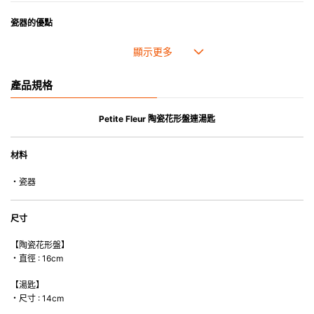
瓷器的優點
• 耐熱性極佳，適用於微波爐，也可放入焗爐，耐熱程度高達260℃。
• 耐冷(低至零下20℃)。可放入雪櫃和冰箱。
• 污漬容易脫落,清潔和保養十分簡易。
產品規格
• 可用於洗碗機。
• 高密度陶瓷防止水分吸收，以避免裂開。
• 合乎食用安全的塗層表面，幾乎不黏，食物容易脫落，清洗方便。
Petite Fleur 陶瓷花形盤連湯匙
• 即使經常使用亦不會容易吸取食物氣味。
材料
*不可直接用於熱源上
・瓷器
尺寸
【陶瓷花形盤】
・直徑 : 16cm
【湯匙】
・尺寸 : 14cm