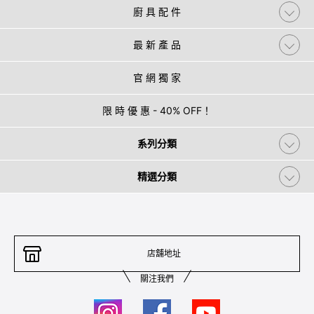
廚 具 配 件
最 新 產 品
官 網 獨 家
限 時 優 惠 - 40% OFF！
系列分類
精選分類
店舖地址
關注我們