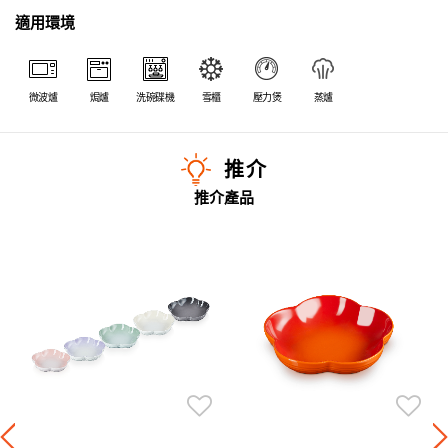
適用環境
微波爐
焗爐
洗碗碟機
雪櫃
壓力煲
蒸爐
推介
推介產品