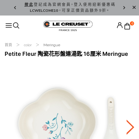
精 選。
按 此
登 記 成 為 官 網 會 員，登 入 使 用 迎 新 優 惠 碼
香 港 / 澳 
LCWELCOME10
，可 享 正 價 貨 品 額 外 9 折。
0
首頁
color
Meringue
Petite Fleur 陶瓷花形盤連湯匙 16厘米 Meringue