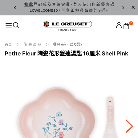
精 選。
按 此
登 記 成 為 官 網 會 員，登 入 使 用 迎 新 優 惠 碼
香 港 / 澳 
LCWELCOME10
，可 享 正 價 貨 品 額 外 9 折。
0
首頁
陶 瓷 產 品
餐具 (碗、碟及匙)
Petite Fleur 陶瓷花形盤連湯匙 16厘米 Shell Pink