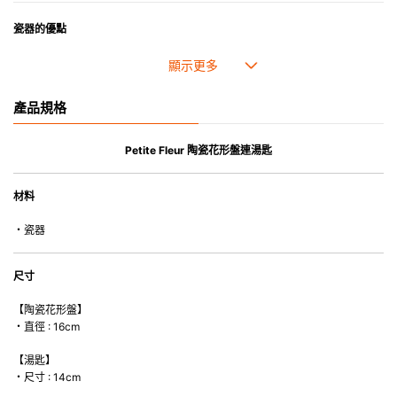
瓷器的優點
• 耐熱性極佳，適用於微波爐，也可放入焗爐，耐熱程度高達260℃。
• 耐冷(低至零下20℃)。可放入雪櫃和冰箱。
• 污漬容易脫落,清潔和保養十分簡易。
產品規格
• 可用於洗碗機。
• 高密度陶瓷防止水分吸收，以避免裂開。
• 合乎食用安全的塗層表面，幾乎不黏，食物容易脫落，清洗方便。
Petite Fleur 陶瓷花形盤連湯匙
• 即使經常使用亦不會容易吸取食物氣味。
材料
*不可直接用於熱源上
・瓷器
尺寸
【陶瓷花形盤】
・直徑 : 16cm
【湯匙】
・尺寸 : 14cm