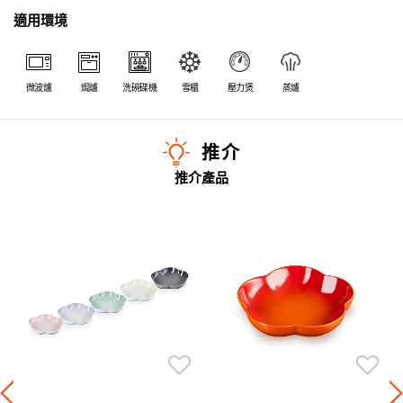
適用環境
微波爐
焗爐
洗碗碟機
雪櫃
壓力煲
蒸爐
推介
推介產品