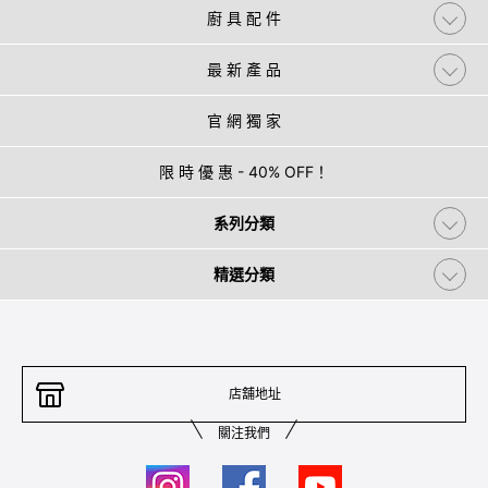
廚 具 配 件
最 新 產 品
官 網 獨 家
限 時 優 惠 - 40% OFF！
系列分類
精選分類
店舖地址
關注我們