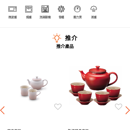
微波爐
焗爐
洗碗碟機
雪櫃
壓力煲
蒸爐
推介
推介產品
酒