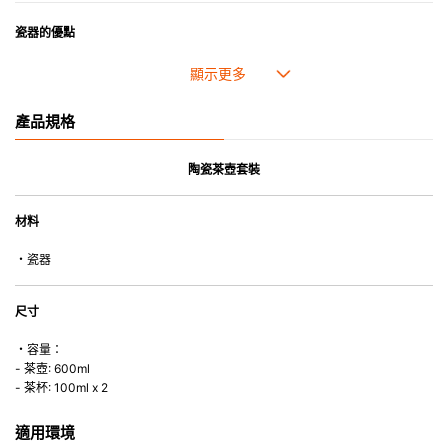
瓷器的優點
• 耐熱性極佳，適用於微波爐，也可放入焗爐，耐熱程度高達260℃。
• 耐冷(低至零下20℃)。可放入雪櫃和冰箱。
• 污漬容易脫落,清潔和保養十分簡易。
產品規格
• 可用於洗碗機。
• 高密度陶瓷防止水分吸收，以避免裂開。
• 合乎食用安全的塗層表面，幾乎不黏，食物容易脫落，清洗方便。
陶瓷茶壺套裝
• 即使經常使用亦不會容易吸取食物氣味。
材料
*不可直接用於熱源上
・瓷器
尺寸
・容量：
- 茶壺: 600ml
- 茶杯: 100ml x 2
適用環境