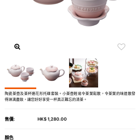
陶瓷茶壺及茶杯連花形托碟套裝。小茶壺輕易令茶葉鬆散，令茶葉的味道散發
得淋漓盡致，讓您好好享受一杯真正難忘的清茶。
售價:
HK$ 1,280.00
顏色