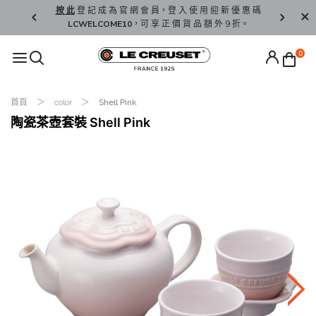
精 選。
按 此
登 記 成 為 官 網 會 員，登 入 使 用 迎 新 優 惠 碼
香 港 / 澳 
LCWELCOME10
，可 享 正 價 貨 品 額 外 9 折。
0
首頁
color
Shell Pink
陶瓷茶壺套裝 Shell Pink