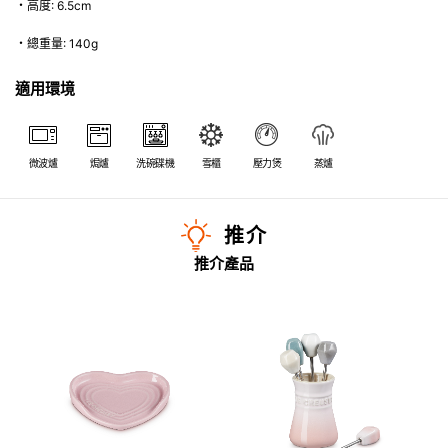
・高度: 6.5cm
・總重量: 140g
適用環境
微波爐
焗爐
洗碗碟機
雪櫃
壓力煲
蒸爐
推介
推介產品