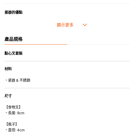
瓷器的優點
• 耐冷(低至零下20℃)。可放入雪櫃和冰箱。
• 污漬容易脫落,清潔和保養十分簡易。
• 可用於洗碗機。
產品規格
• 高密度陶瓷防止水分吸收，以避免裂開。
• 合乎食用安全的塗層表面，幾乎不黏，食物容易脫落，清洗方便。
• 即使經常使用亦不會容易吸取食物氣味。
點心叉套裝
*不可直接用於熱源上
材料
*不可使用微波爐
・瓷器 & 不銹鋼
尺寸
【食物叉】
・長度: 9cm
【瓶子】
・直徑: 4cm