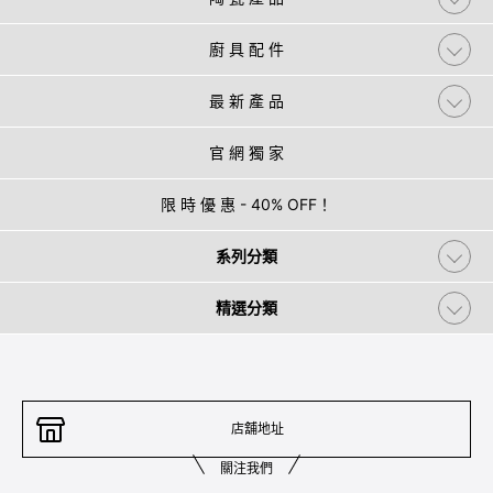
廚 具 配 件
最 新 產 品
官 網 獨 家
限 時 優 惠 - 40% OFF！
系列分類
精選分類
店舖地址
關注我們