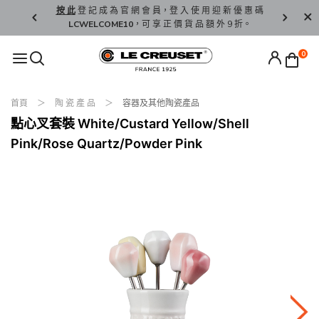
精 選。
按 此
登 記 成 為 官 網 會 員，登 入 使 用 迎 新 優 惠 碼
香 港 / 澳 
LCWELCOME10
，可 享 正 價 貨 品 額 外 9 折。
0
首頁
陶 瓷 產 品
容器及其他陶瓷產品
點心叉套裝 White/Custard Yellow/Shell
Pink/Rose Quartz/Powder Pink