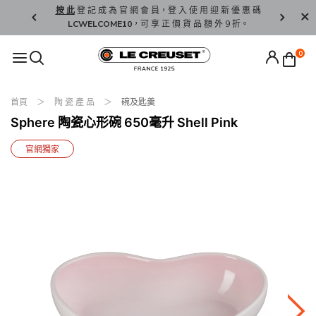
精 選。
按 此
登 記 成 為 官 網 會 員，登 入 使 用 迎 新 優 惠 碼
香 港 / 澳 
LCWELCOME10
，可 享 正 價 貨 品 額 外 9 折。
0
首頁
陶 瓷 產 品
碗及匙羹
Sphere 陶瓷心形碗 650毫升 Shell Pink
官網獨家