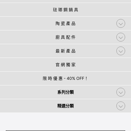
琺 瑯 鋼 鍋 具
陶 瓷 產 品
廚 具 配 件
最 新 產 品
官 網 獨 家
限 時 優 惠 - 40% OFF！
系列分類
精選分類