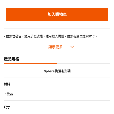
加入購物車
- 耐熱性極佳，適用於微波爐，也可放入焗爐，耐熱程度高達260℃。
- 高密度陶瓷防止水分吸收，以避免裂開。
- 合乎食用安全的塗層表面，幾乎不黏，食物容易脫落，清洗方便。
- 即使經常使用亦不會容易吸取食物氣味。
- 可用於洗碗機
產品規格
*不可直接用於熱源上。
Sphere 陶瓷心形碗
材料
・瓷器
尺寸