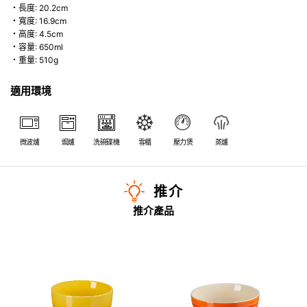
・長度: 20.2cm
・寬度: 16.9cm
・高度: 4.5cm
・容量: 650ml
・重量: 510g
適用環境
微波爐
焗爐
洗碗碟機
雪櫃
壓力煲
蒸爐
推介
推介產品