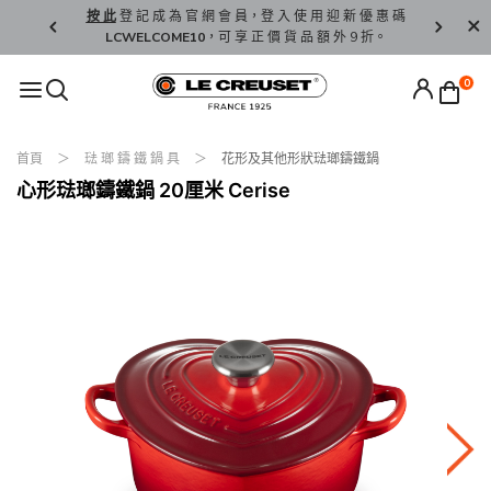
精 選。
按 此
登 記 成 為 官 網 會 員，登 入 使 用 迎 新 優 惠 碼
香 港 / 澳 
LCWELCOME10
，可 享 正 價 貨 品 額 外 9 折。
0
首頁
琺 瑯 鑄 鐵 鍋 具
花形及其他形狀琺瑯鑄鐵鍋
心形琺瑯鑄鐵鍋 20厘米 Cerise