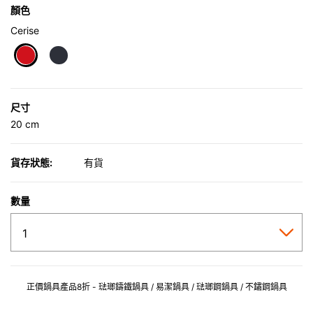
顏色
Cerise
selected
尺寸
20 cm
貨存狀態:
有貨
數量
正價鍋具產品8折 - 琺瑯鑄鐵鍋具 / 易潔鍋具 / 琺瑯鋼鍋具 / 不鏽鋼鍋具