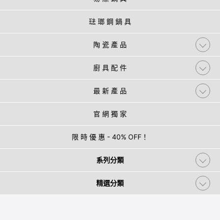
琺 瑯 鋼 鍋 具
陶 瓷 產 品
廚 具 配 件
最 新 產 品
官 網 獨 家
限 時 優 惠 - 40% OFF！
系列分類
精選分類