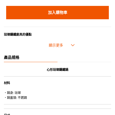
加入購物車
琺瑯鑄鐵廚具的優點
• 琺瑯鑄鐵傳熱性均勻，不會產生過熱點。
• 最適合直接上桌，既實用又有體面，是 飲食視覺的一大享受。
• 超卓的存熱功能。
產品規格
• 重身的鍋蓋能有助防止蒸氣溜走,易於 保持食物的原汁原味。
• 節省能源。
• 琺瑯抗酸鹼，不會殘留氣味，安全衛生。
心形琺瑯鑄鐵鍋
• 適用於多種熱源，例如明火、電磁爐或焗爐（微波爐除外）。
材料
・鍋身: 琺瑯
・鍋蓋頭: 不銹鋼