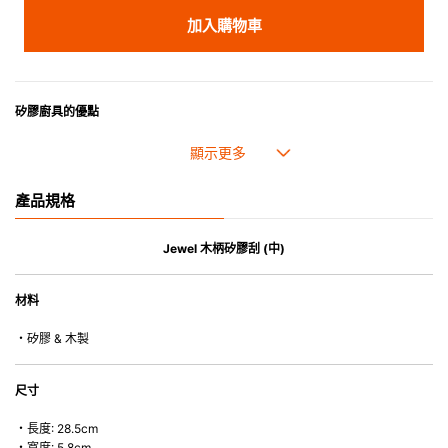
加入購物車
矽膠廚具的優點
• 耐熱高達250℃，耐冷低至-40℃。
• 防油污，可作烹煮之用。
• 採用高質素的矽膠製造，耐用性佳，不易變形，能重複使用。
產品規格
• 耐熱耐冷，適用於微波爐、焗爐、蒸爐、雪櫃和冰箱。
• 不會容易吸取食物氣味。
• 木製把手可與矽膠部份分拆，方便清洗。
Jewel 木柄矽膠刮 (中)
• 除矽膠鍋鏟的把手( 木製) 外，系列的其他產品均適用於洗碗碟機或乾碗碟
機。
材料
・矽膠 & 木製
尺寸
・長度: 28.5cm
・寬度: 5.8cm