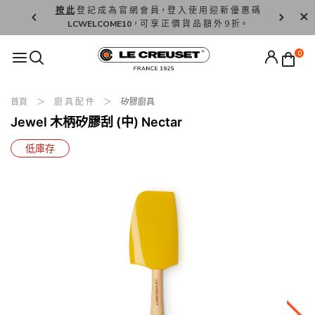
精 選。
按 此
登 記 成 為 官 網 會 員，登 入 使 用 迎 新 優 惠 碼
香 港 / 澳 
LCWELCOME10
，可 享 正 價 貨 品 額 外 9 折。
0
首頁
廚 具 配 件
矽膠廚具
Jewel 木柄矽膠刮 (中) Nectar
低庫存