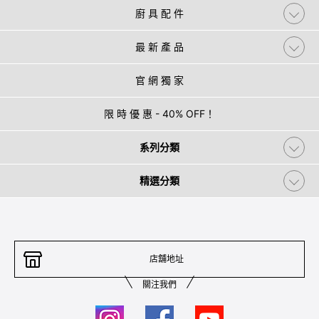
廚 具 配 件
最 新 產 品
官 網 獨 家
限 時 優 惠 - 40% OFF！
系列分類
精選分類
店舖地址
關注我們