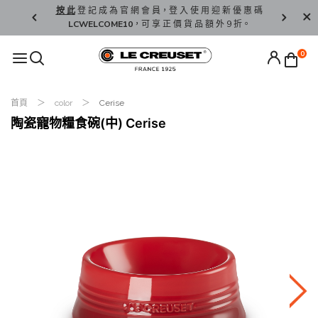
精 選。
按 此
登 記 成 為 官 網 會 員，登 入 使 用 迎 新 優 惠 碼
香 港 / 澳 
LCWELCOME10
，可 享 正 價 貨 品 額 外 9 折。
0
首頁
color
Cerise
陶瓷寵物糧食碗(中) Cerise