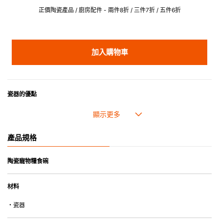
正價陶瓷產品 / 廚房配件 - 兩件8折 / 三件7折 / 五件6折
加入購物車
瓷器的優點
• 耐熱性極佳，適用於微波爐，也可放入焗爐，耐熱程度高達260℃。
• 耐冷(低至零下20℃)。可放入雪櫃和冰箱。
• 污漬容易脫落,清潔和保養十分簡易。
產品規格
• 可用於洗碗機。
• 高密度陶瓷防止水分吸收，以避免裂開。
• 合乎食用安全的塗層表面，幾乎不黏，食物容易脫落，清洗方便。
陶瓷寵物糧食碗
• 即使經常使用亦不會容易吸取食物氣味。
材料
*不可直接用於熱源上
・瓷器