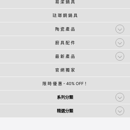
易 潔 鍋 具
琺 瑯 鋼 鍋 具
陶 瓷 產 品
廚 具 配 件
最 新 產 品
官 網 獨 家
限 時 優 惠 - 40% OFF！
系列分類
精選分類