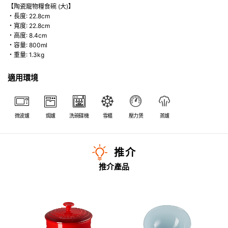
【陶瓷寵物糧食碗 (大)】
・長度: 22.8cm
・寬度: 22.8cm
・高度: 8.4cm
・容量: 800ml
・重量: 1.3kg
適用環境
微波爐
焗爐
洗碗碟機
雪櫃
壓力煲
蒸爐
推介
推介產品