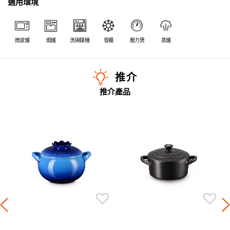
適用環境
微波爐
焗爐
洗碗碟機
雪櫃
壓力煲
蒸爐
推介
推介產品