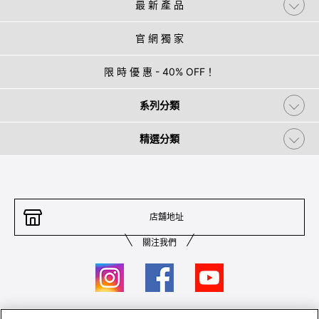
最 新 產 品
官 網 獨 家
限 時 優 惠 - 40% OFF！
系列分類
精選分類
店舖地址
關注我們