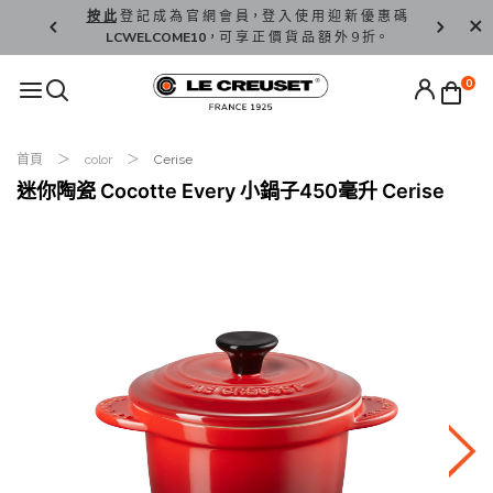
精 選。
按 此
登 記 成 為 官 網 會 員，登 入 使 用 迎 新 優 惠 碼
香 港 / 澳 
LCWELCOME10
，可 享 正 價 貨 品 額 外 9 折。
0
首頁
color
Cerise
迷你陶瓷 Cocotte Every 小鍋子450毫升 Cerise