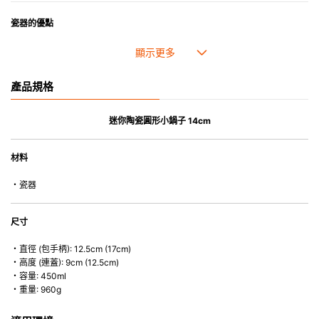
瓷器的優點
• 耐熱性極佳，適用於微波爐，也可放入焗爐，耐熱程度高達260℃。
• 耐冷(低至零下20℃)。可放入雪櫃和冰箱。
• 污漬容易脫落,清潔和保養十分簡易。
產品規格
• 可用於洗碗機。
• 高密度陶瓷防止水分吸收，以避免裂開。
• 合乎食用安全的塗層表面，幾乎不黏，食物容易脫落，清洗方便。
迷你陶瓷圓形小鍋子 14cm
• 即使經常使用亦不會容易吸取食物氣味。
材料
*不可直接用於熱源上
・瓷器
尺寸
・直徑 (包手柄): 12.5cm (17cm)
・高度 (連蓋): 9cm (12.5cm)
・容量: 450ml
・重量: 960g