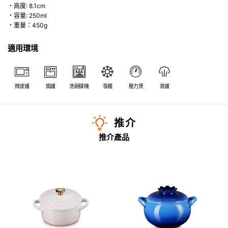
・高度: 8.1cm
・容量: 250ml
・重量：450g
適用環境
微波爐
焗爐
洗碗碟機
雪櫃
壓力煲
蒸爐
推介
推介產品