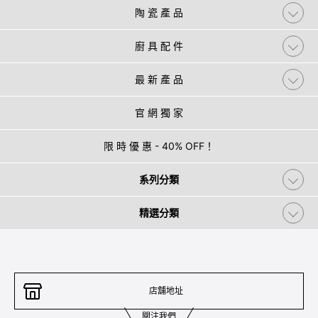
陶 瓷 產 品
廚 具 配 件
最 新 產 品
官 網 獨 家
限 時 優 惠 - 40% OFF！
系列分類
精選分類
店舖地址
關注我們