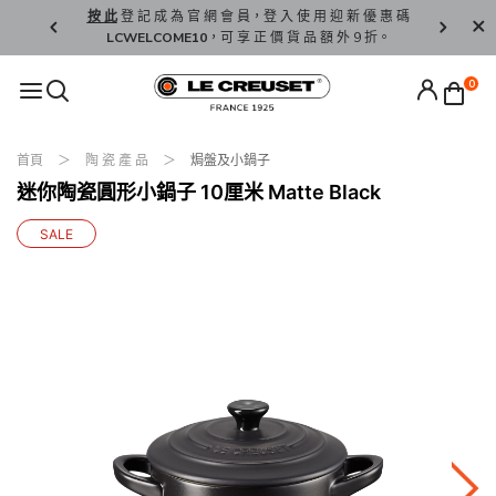
精 選。
按 此
登 記 成 為 官 網 會 員，登 入 使 用 迎 新 優 惠 碼
香 港 / 澳 
LCWELCOME10
，可 享 正 價 貨 品 額 外 9 折。
0
首頁
陶 瓷 產 品
焗盤及小鍋子
迷你陶瓷圓形小鍋子 10厘米 Matte Black
SALE