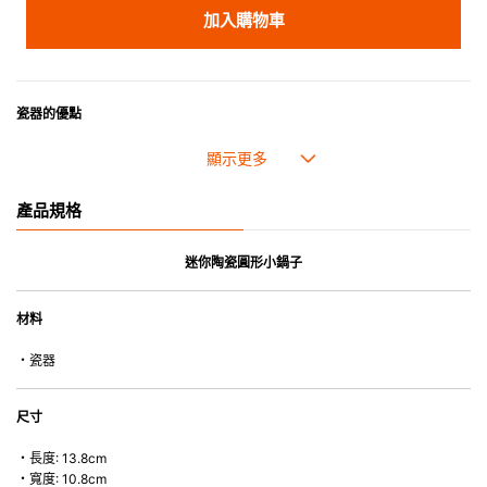
加入購物車
瓷器的優點
• 耐熱性極佳，適用於微波爐，也可放入焗爐，耐熱程度高達260℃。
• 耐冷(低至零下20℃)。可放入雪櫃和冰箱。
• 污漬容易脫落,清潔和保養十分簡易。
產品規格
• 可用於洗碗機。
• 高密度陶瓷防止水分吸收，以避免裂開。
• 合乎食用安全的塗層表面，幾乎不黏，食物容易脫落，清洗方便。
迷你陶瓷圓形小鍋子
• 即使經常使用亦不會容易吸取食物氣味。
材料
*不可直接用於熱源上
・瓷器
尺寸
・長度: 13.8cm
・寬度: 10.8cm