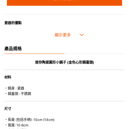
瓷器的優點
• 耐熱性極佳。
• 高密度陶瓷防止水分吸收，以避免裂開。
• 合乎食用安全的塗層表面，幾乎不黏，食物容易脫落，清洗方便。
產品規格
• 即使經常使用亦不會容易吸取食物氣味。
*不可直接用於熱源上
迷你陶瓷圓形小鍋子 (金色心形鍋蓋頭)
材料
・鍋身 : 瓷器
・鍋蓋頭 : 不銹鋼
尺寸
・長度 (包括手柄): 10cm (14cm)
・寬度: 10.6cm