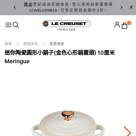
精 選。
按 此
登 記 成 為 官 網 會 員，登 入 使 用 迎 新 優 惠 碼
香 港 / 澳 
LCWELCOME10
，可 享 正 價 貨 品 額 外 9 折。
0
首頁
精選系列
愛意表達
迷你陶瓷圓形小鍋子(金色心形鍋蓋頭) 10厘米
Meringue