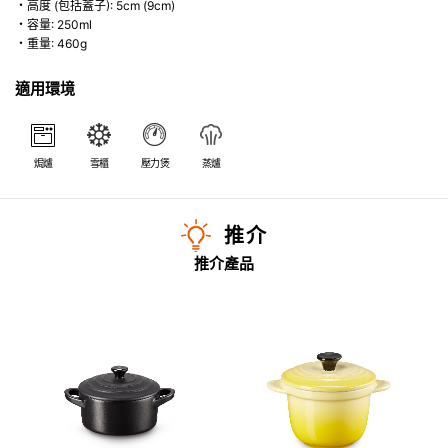
・高度 (包括蓋子): 5cm (9cm)
・容量: 250ml
・重量: 460g
適用環境
焗爐
雪櫃
壓力煲
蒸爐
推介
推介產品