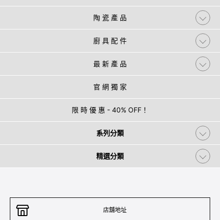
陶 瓷 產 品
廚 具 配 件
最 新 產 品
官 網 獨 家
限 時 優 惠 - 40% OFF！
系列分類
精選分類
店舖地址