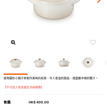
使用圓形小鍋子來製作美味的前菜、令人垂涎的甜品、或盛載辛辣的醬汁。
【不可放入微波爐及洗碗碟機】
售價:
HK$ 400.00