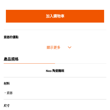
加入購物車
瓷器的優點
• 耐熱性極佳，適用於微波爐，也可放入焗爐，耐熱程度高達260℃。
• 耐冷(低至零下20℃)。可放入雪櫃和冰箱。
• 污漬容易脫落,清潔和保養十分簡易。
產品規格
• 可用於洗碗機。
• 高密度陶瓷防止水分吸收，以避免裂開。
• 合乎食用安全的塗層表面，幾乎不黏，食物容易脫落，清洗方便。
Neo 陶瓷麵碗
• 即使經常使用亦不會容易吸取食物氣味。
材料
*不可直接用於熱源上
・瓷器
尺寸