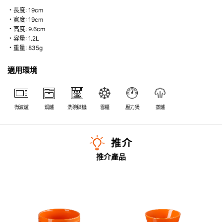
・長度: 19cm
・寬度: 19cm
・高度: 9.6cm
・容量: 1.2L
・重量: 835g
適用環境
微波爐
焗爐
洗碗碟機
雪櫃
壓力煲
蒸爐
推介
推介產品