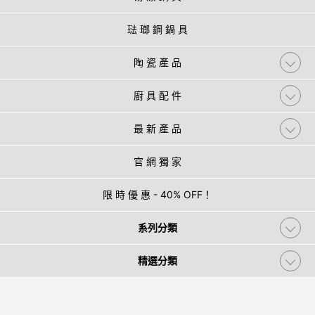
琺 瑯 鋼 鍋 具
陶 瓷 產 品
廚 具 配 件
最 新 產 品
官 網 獨 家
限 時 優 惠 - 40% OFF！
系列分類
精選分類