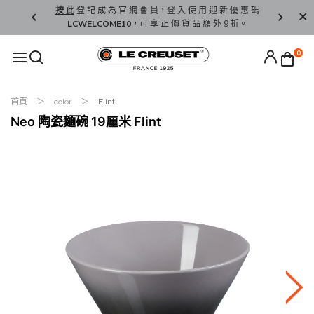
精 選。
按 此
登 記 成 為 官 網 會 員，登 入 使 用 迎 新 優 惠 碼
香 港 / 澳 
LCWELCOME10
，可 享 正 價 貨 品 額 外 9 折。
0
首頁
color
Flint
Neo 陶瓷麵碗 19厘米 Flint