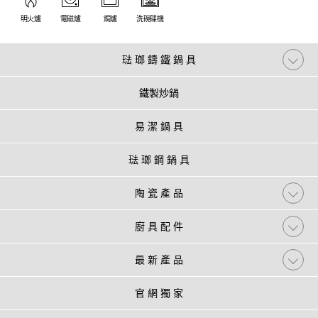
明火爐
電磁爐
焗爐
洗碗碟機
琺 瑯 鑄 鐵 鍋 具
鐵製炒鍋
易 潔 鍋 具
琺 瑯 鋼 鍋 具
陶 瓷 產 品
廚 具 配 件
最 新 產 品
官 網 獨 家