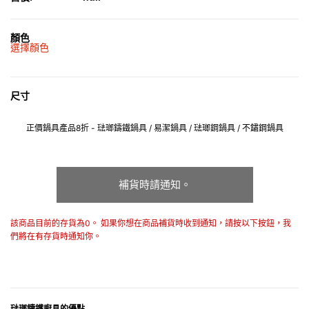
顏色
選擇顏色
尺寸
正價鍋具產品8折 - 琺瑯鑄鐵鍋具 / 易潔鍋具 / 琺瑯鋼鍋具 / 不鏽鋼鍋具
補貨時請通知。
該商品目前的存貨為0。 如果你想在商品補貨時收到通知，請按以下按鈕，我
們將在有存貨時通知你。
琺瑯鑄鐵廚具的優點