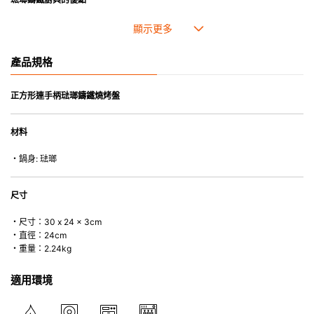
• 琺瑯鑄鐵傳熱性均勻，不會產生過熱點。
• 最適合直接上桌，既實用又有體面，是 飲食視覺的一大享受。
• 超卓的存熱功能。
產品規格
• 重身的鍋蓋能有助防止蒸氣溜走,易於 保持食物的原汁原味。
• 節省能源。
• 琺瑯抗酸鹼，不會殘留氣味，安全衛生。
正方形連手柄琺瑯鑄鐵燒烤盤
• 適用於多種熱源，例如明火、電磁爐或焗爐（微波爐除外）。
材料
・鍋身: 琺瑯
尺寸
・尺寸：30 x 24 x 3cm
・直徑：24cm
・重量：2.24kg
適用環境