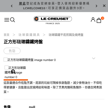
精 選。
按 此
登 記 成 為 官 網 會 員，登 入 使 用 迎 新 優 惠 碼
香 港 / 澳 
LCWELCOME10
，可 享 正 價 貨 品 額 外 9 折。
0
首頁
琺 瑯 鑄 鐵 鍋 具
琺瑯鑄鐵平底煎鍋及燒烤盤
正方形琺瑯鑄鐵烤盤
售罄
這款最適合作低脂烹調，底部的坑紋可隔掉多餘脂肪，減少食物油分，不但吃
得更健康，且能做出炭燒烤紋和味道。除了烹煮肉類和魚類外，亦適合烤煮蔬
菜。
售價:
null