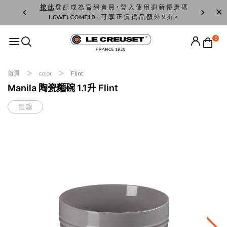
精 選。
按 此
登 記 成 為 官 網 會 員，登 入 使 用 迎 新 優 惠 碼
香 港 / 澳 
LCWELCOME10
，可 享 正 價 貨 品 額 外 9 折。
0
首頁
color
Flint
Manila 陶瓷麵碗 1.1升 Flint
售罄