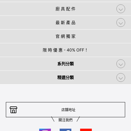
廚 具 配 件
最 新 產 品
官 網 獨 家
限 時 優 惠 - 40% OFF！
系列分類
精選分類
店舖地址
關注我們