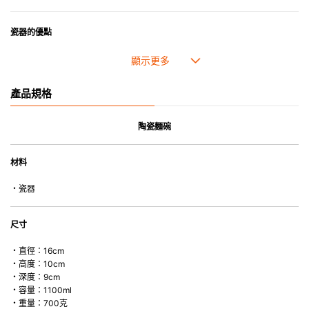
瓷器的優點
• 耐熱性極佳，適用於微波爐，也可放入焗爐，耐熱程度高達260℃。
• 耐冷(低至零下20℃)。可放入雪櫃和冰箱。
• 污漬容易脫落,清潔和保養十分簡易。
產品規格
• 可用於洗碗機。
• 高密度陶瓷防止水分吸收，以避免裂開。
• 合乎食用安全的塗層表面，幾乎不黏，食物容易脫落，清洗方便。
陶瓷麵碗
• 即使經常使用亦不會容易吸取食物氣味。
材料
*不可直接用於熱源上
・瓷器
尺寸
・直徑：16cm
・高度：10cm
・深度：9cm
・容量：1100ml
・重量：700克