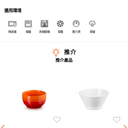
適用環境
微波爐
焗爐
洗碗碟機
雪櫃
壓力煲
蒸爐
推介
推介產品