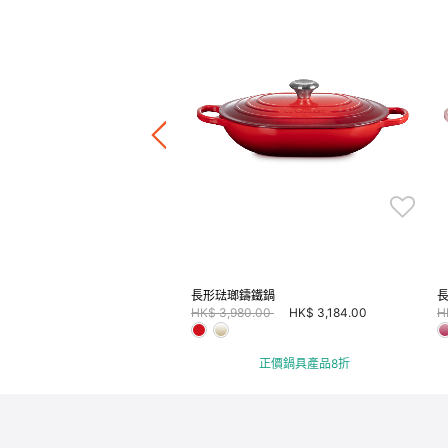
鐵淺底鍋 (淺金色心形鍋蓋頭)
uced from
to
0.00
HK$ 2,144.00
正價鍋具產品8折
長形琺瑯鑄鐵鍋
長
Price reduced from
to
Pr
HK$ 3,980.00
HK$ 3,184.00
H
正價鍋具產品8折