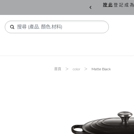
購 父 親 節 精 選。
按 此
登 記 成 為
首頁
color
Matte Black