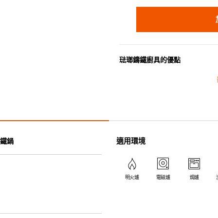
琺瑯鑄鐵廚具的優點
• 琺瑯鑄鐵傳熱性均勻，不會產
• 最適合直接上桌，既實用又有
• 超卓的存熱功能。
• 重身的鍋蓋能有助防止蒸氣溜
• 節省能源。
• 琺瑯抗酸鹼，不會殘留氣味，
適用環境
鐵鍋
• 適用於多種熱源，例如明火、
明火爐
電磁爐
焗爐