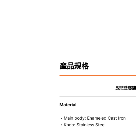
產品規格
長形琺瑯鑄
Material
・Main body: Enameled Cast Iron
・Knob: Stainless Steel