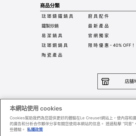
商品分類
琺 瑯 鑄 鐵 鍋 具
廚 具 配 件
鐵製炒鍋
最 新 產 品
易 潔 鍋 具
官 網 獨 家
琺 瑯 鋼 鍋 具
限 時 優 惠 - 40% OFF！
陶 瓷 產 品
店舖
本網站使用 cookies
聯絡我
Cookies幫助我們為您提供更好的體驗在Le Creuset網站上，使內
的廣告和分析合作夥伴分享有關您使用本網站的信息。 透過點擊 "同意"，
些體驗。
私隱政策