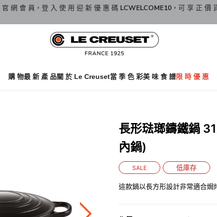
 官 網 會 員，登 入 使 用 迎 新 優 惠 碼
LCWELCOME10
，可 享 正 價 
購 物
最 新 產 品
關 於 Le Creuset
當 季 色 彩
美 味 食 譜
限 時 優 惠
長形琺瑯鑄鐵鍋 31厘米
內鍋)
低庫存
SALE
這款鍋以長方形設計非常適合焗