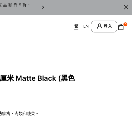
貨 品 額 外 9 折。
香 港 / 澳 門 訂 單 滿 HK
0
登入
 Matte Black (黑色
烤家禽、肉類和蔬菜。