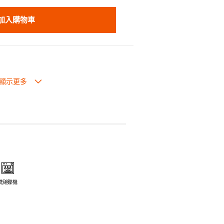
加入購物車
生過熱點。
體面，是 飲食視覺的一大享受。
走,易於 保持食物的原汁原味。
安全衛生。
電磁爐或焗爐（微波爐除外）。
洗碗碟機