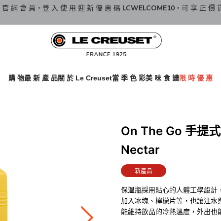
 官 網 會 員，登 入 使 用 迎 新 優 惠 碼
LCWELCOME10
，可 享 正 價 
購 物
最 新 產 品
關 於 Le Creuset
當 季 色 彩
美 味 食 譜
限 時 優 惠
On The Go 手
Nectar
新產品
保溫瓶採用貼心的人體工學設計
加入冰塊、檸檬片等，也讓注水
能維持飲品的冷熱溫度，外出也