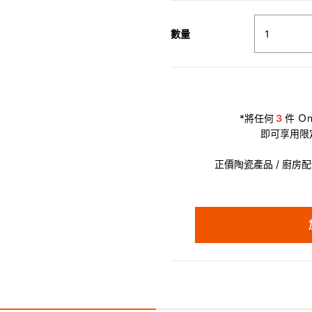
數量
*將任何
3
件 Ｏn
即可享用限
正價陶瓷產品 / 廚房配件