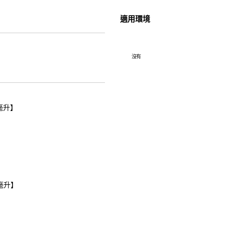
適用環境
沒有
0毫升】
0毫升】