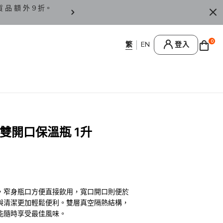
貨 品 額 外 9 折。
香 港 / 澳 門 訂 單 滿 HK
0
登入
提式雙開口保溫瓶 1升
，窄身瓶口方便直接飲用，寬口開口則便於
與清潔更加輕鬆便利。雙層真空隔熱結構，
能隨時享受最佳風味。