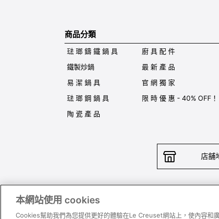
商品分類
琺 瑯 鑄 鐵 鍋 具
廚 具 配 件
鐵製炒鍋
最 新 產 品
易 潔 鍋 具
官 網 獨 家
琺 瑯 鋼 鍋 具
限 時 優 惠 - 40% OFF！
陶 瓷 產 品
店舖
本網站使用 cookies
聯絡我
Cookies幫助我們為您提供更好的體驗在Le Creuset網站上，使內