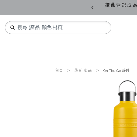
購 父 親 節 精 選。
按 此
登 記 成 為
首頁
最 新 產 品
On The Go 系列