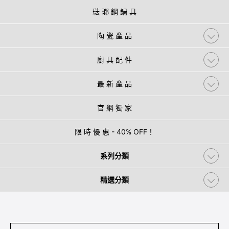
琺 瑯 鋼 鍋 具
陶 瓷 產 品
廚 具 配 件
最 新 產 品
官 網 獨 家
限 時 優 惠 - 40% OFF！
系列分類
精選分類