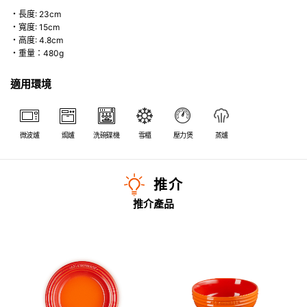
・長度: 23cm
・寬度: 15cm
・高度: 4.8cm
・重量：480g
適用環境
微波爐
焗爐
洗碗碟機
雪櫃
壓力煲
蒸爐
推介
推介產品