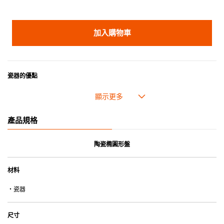
加入購物車
瓷器的優點
• 耐熱性極佳，適用於微波爐，也可放入焗爐，耐熱程度高達260℃。
• 耐冷(低至零下20℃)。可放入雪櫃和冰箱。
• 污漬容易脫落,清潔和保養十分簡易。
產品規格
• 可用於洗碗機。
• 高密度陶瓷防止水分吸收，以避免裂開。
• 合乎食用安全的塗層表面，幾乎不黏，食物容易脫落，清洗方便。
陶瓷橢圓形盤
• 即使經常使用亦不會容易吸取食物氣味。
材料
*不可直接用於熱源上
・瓷器
尺寸