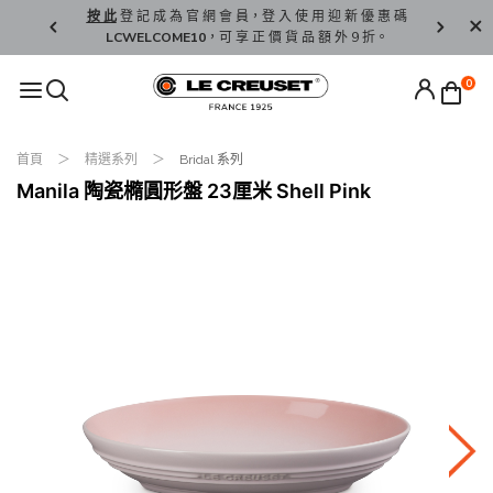
精 選。
按 此
登 記 成 為 官 網 會 員，登 入 使 用 迎 新 優 惠 碼
香 港 / 澳 
LCWELCOME10
，可 享 正 價 貨 品 額 外 9 折。
0
首頁
精選系列
Bridal 系列
Manila 陶瓷橢圓形盤 23厘米 Shell Pink