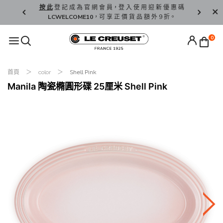
精 選。
按 此
登 記 成 為 官 網 會 員，登 入 使 用 迎 新 優 惠 碼
香 港 / 澳 
LCWELCOME10
，可 享 正 價 貨 品 額 外 9 折。
0
首頁
color
Shell Pink
Manila 陶瓷橢圓形碟 25厘米 Shell Pink