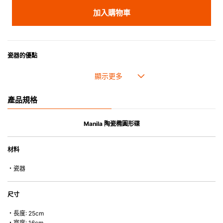
加入購物車
瓷器的優點
• 耐熱性極佳，適用於微波爐，也可放入焗爐，耐熱程度高達260℃。
• 耐冷(低至零下20℃)。可放入雪櫃和冰箱。
• 污漬容易脫落,清潔和保養十分簡易。
產品規格
• 可用於洗碗機。
• 高密度陶瓷防止水分吸收，以避免裂開。
• 合乎食用安全的塗層表面，幾乎不黏，食物容易脫落，清洗方便。
Manila 陶瓷橢圓形碟
• 即使經常使用亦不會容易吸取食物氣味。
材料
*不可直接用於熱源上
・瓷器
尺寸
・長度: 25cm
・寬度: 16cm