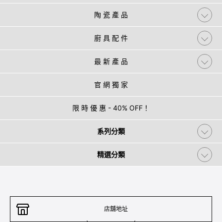
陶 瓷 產 品
廚 具 配 件
最 新 產 品
官 網 獨 家
限 時 優 惠 - 40% OFF！
系列分類
精選分類
店舖地址