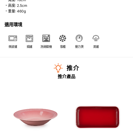
・高度: 2.5cm
・重量: 460g
適用環境
微波爐
焗爐
洗碗碟機
雪櫃
壓力煲
蒸爐
推介
推介產品