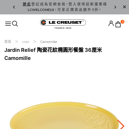
精 選。
按 此
登 記 成 為 官 網 會 員，登 入 使 用 迎 新 優 惠 碼
香 港 / 澳 
LCWELCOME10
，可 享 正 價 貨 品 額 外 9 折。
0
首頁
color
Camomille
Jardin Relief 陶瓷花紋橢圓形餐盤 36厘米
Camomille