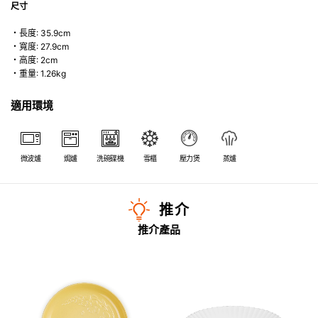
尺寸
・長度: 35.9cm
・寬度: 27.9cm
・高度: 2cm
・重量: 1.26kg
適用環境
微波爐
焗爐
洗碗碟機
雪櫃
壓力煲
蒸爐
推介
推介產品