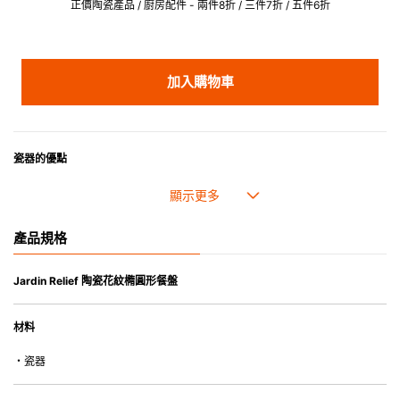
正價陶瓷產品 / 廚房配件 - 兩件8折 / 三件7折 / 五件6折
加入購物車
瓷器的優點
• 耐熱性極佳，適用於微波爐，也可放入焗爐，耐熱程度高達260℃。
• 耐冷(低至零下20℃)。可放入雪櫃和冰箱。
• 污漬容易脫落,清潔和保養十分簡易。
產品規格
• 可用於洗碗機。
• 高密度陶瓷防止水分吸收，以避免裂開。
• 合乎食用安全的塗層表面，幾乎不黏，食物容易脫落，清洗方便。
Jardin Relief 陶瓷花紋橢圓形餐盤
• 即使經常使用亦不會容易吸取食物氣味。
材料
*不可直接用於熱源上
・瓷器