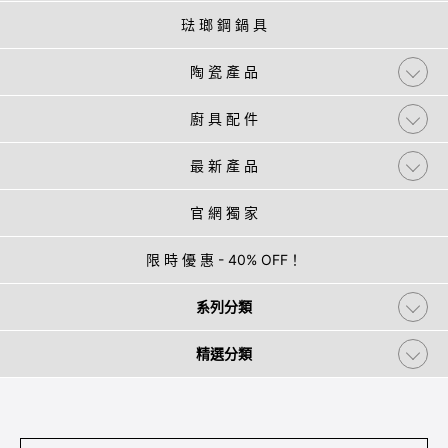
琺 瑯 鋼 鍋 具
陶 瓷 產 品
廚 具 配 件
最 新 產 品
官 網 獨 家
限 時 優 惠 - 40% OFF！
系列分類
精選分類