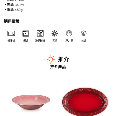
・容量: 350ml
・重量: 480g
適用環境
微波爐
焗爐
洗碗碟機
雪櫃
壓力煲
蒸爐
推介
推介產品