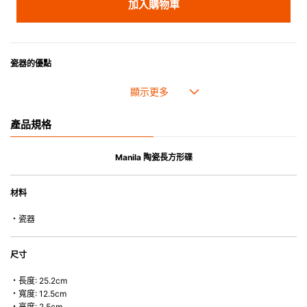
加入購物車
瓷器的優點
• 耐熱性極佳，適用於微波爐，也可放入焗爐，耐熱程度高達260℃。
• 耐冷(低至零下20℃)。可放入雪櫃和冰箱。
• 污漬容易脫落,清潔和保養十分簡易。
產品規格
• 可用於洗碗機。
• 高密度陶瓷防止水分吸收，以避免裂開。
• 合乎食用安全的塗層表面，幾乎不黏，食物容易脫落，清洗方便。
Manila 陶瓷長方形碟
• 即使經常使用亦不會容易吸取食物氣味。
材料
*不可直接用於熱源上
・瓷器
尺寸
・長度: 25.2cm
・寬度: 12.5cm
・高度: 2.5cm