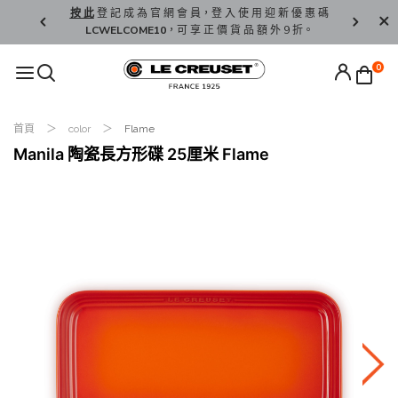
精 選。
按 此
登 記 成 為 官 網 會 員，登 入 使 用 迎 新 優 惠 碼
香 港 / 澳 
LCWELCOME10
，可 享 正 價 貨 品 額 外 9 折。
0
首頁
color
Flame
Manila 陶瓷長方形碟 25厘米 Flame