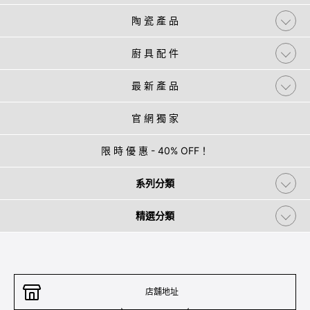
陶 瓷 產 品
廚 具 配 件
最 新 產 品
官 網 獨 家
限 時 優 惠 - 40% OFF！
系列分類
精選分類
店舖地址