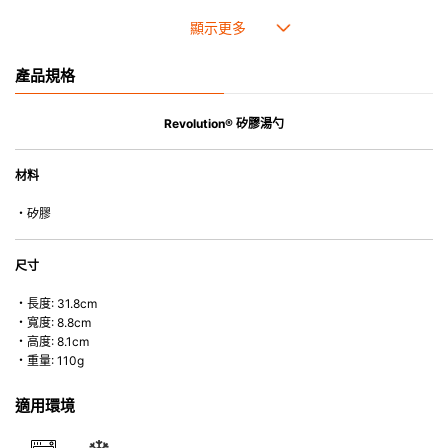
• 耐熱高達250℃，耐冷低至-40℃。
• 採用高質素的矽膠製造，耐用性佳，不易變形，能重複使用。
• 耐熱耐冷，適用於微波爐、焗爐、蒸爐、雪櫃和冰箱。
產品規格
• 不會容易吸取食物氣味。
Revolution® 矽膠湯勺
材料
・矽膠
尺寸
・長度: 31.8cm
・寬度: 8.8cm
・高度: 8.1cm
・重量: 110g
適用環境