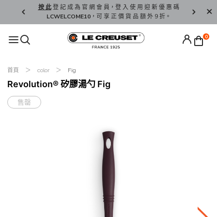
精 選。
按 此
登 記 成 為 官 網 會 員，登 入 使 用 迎 新 優 惠 碼
香 港 / 澳 
LCWELCOME10
，可 享 正 價 貨 品 額 外 9 折。
0
首頁
color
Fig
Revolution® 矽膠湯勺 Fig
售罄