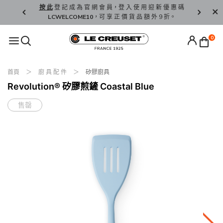
精 選。
按 此
登 記 成 為 官 網 會 員，登 入 使 用 迎 新 優 惠 碼
香 港 / 澳 
LCWELCOME10
，可 享 正 價 貨 品 額 外 9 折。
0
首頁
廚 具 配 件
矽膠廚具
Revolution® 矽膠煎鏟 Coastal Blue
售罄