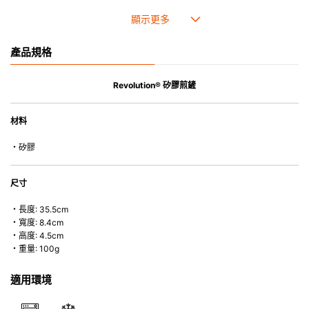
• 耐熱高達250℃，耐冷低至-40℃。
• 採用高質素的矽膠製造，耐用性佳，不易變形，能重複使用。
• 耐熱耐冷，適用於微波爐、焗爐、蒸爐、雪櫃和冰箱。
產品規格
• 不會容易吸取食物氣味。
Revolution® 矽膠煎鏟
材料
・矽膠
尺寸
・長度: 35.5cm
・寬度: 8.4cm
・高度: 4.5cm
・重量: 100g
適用環境