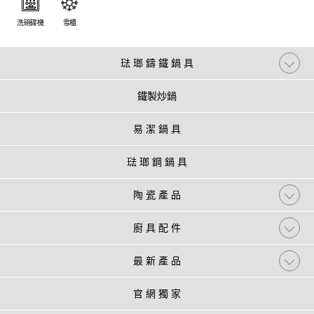
洗碗碟機
雪櫃
琺 瑯 鑄 鐵 鍋 具
鐵製炒鍋
易 潔 鍋 具
琺 瑯 鋼 鍋 具
陶 瓷 產 品
廚 具 配 件
最 新 產 品
官 網 獨 家