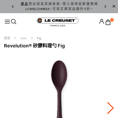
精 選。
按 此
登 記 成 為 官 網 會 員，登 入 使 用 迎 新 優 惠 碼
香 港 / 澳 
LCWELCOME10
，可 享 正 價 貨 品 額 外 9 折。
0
首頁
color
Fig
Revolution® 矽膠料理勺 Fig