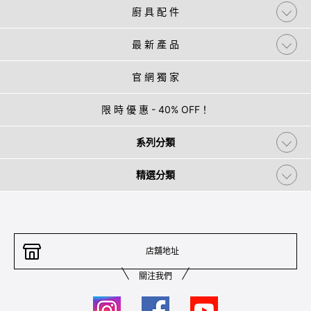
廚 具 配 件
最 新 產 品
官 網 獨 家
限 時 優 惠 - 40% OFF！
系列分類
精選分類
店舖地址
關注我們