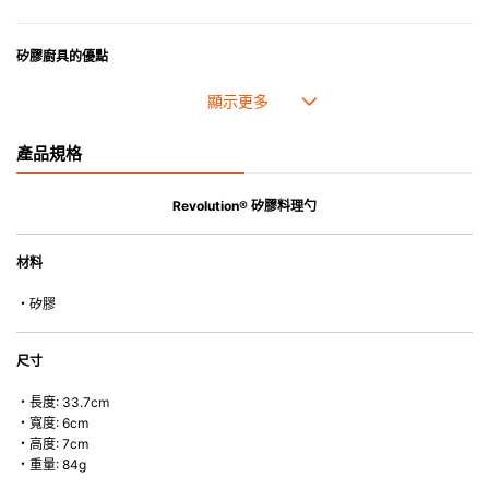
矽膠廚具的優點
• 耐熱高達250℃，耐冷低至-40℃。
• 採用高質素的矽膠製造，耐用性佳，不易變形，能重複使用。
• 耐熱耐冷，適用於微波爐、焗爐、蒸爐、雪櫃和冰箱。
產品規格
• 不會容易吸取食物氣味。
Revolution® 矽膠料理勺
材料
・矽膠
尺寸
・長度: 33.7cm
・寬度: 6cm
・高度: 7cm
・重量: 84g