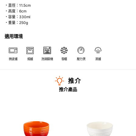
・直徑：11.5cm
・高度：6cm
・容量：330ml
・重量：250g
適用環境
微波爐
焗爐
洗碗碟機
雪櫃
壓力煲
蒸爐
推介
推介產品