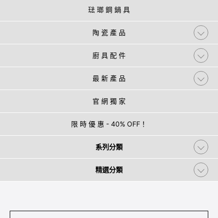
琺 瑯 鋼 鍋 具
陶 瓷 產 品
廚 具 配 件
最 新 產 品
官 網 獨 家
限 時 優 惠 - 40% OFF！
系列分類
精選分類