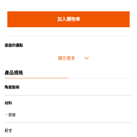
加入購物車
瓷器的優點
• 耐熱性極佳，適用於微波爐，也可放入焗爐，耐熱程度高達260℃。
• 耐冷(低至零下20℃)。可放入雪櫃和冰箱。
• 污漬容易脫落,清潔和保養十分簡易。
產品規格
• 可用於洗碗機。
• 高密度陶瓷防止水分吸收，以避免裂開。
• 合乎食用安全的塗層表面，幾乎不黏，食物容易脫落，清洗方便。
陶瓷飯碗
• 即使經常使用亦不會容易吸取食物氣味。
材料
*不可直接用於熱源上
・瓷器
尺寸