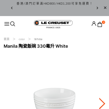
香 港 / 澳 門 訂 單 滿 HKD800 / HKD1,200 可 享 免 運 費 ！
限 時 
 Go 系列
0
首頁
color
White
Manila 陶瓷飯碗 330毫升 White